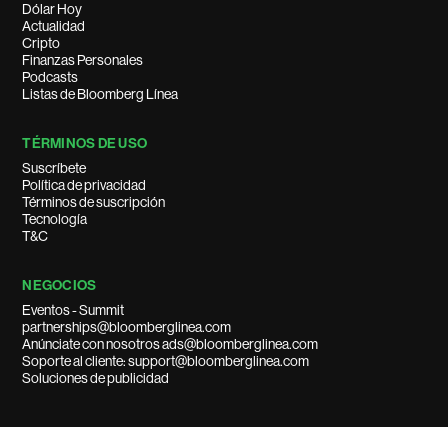
Dólar Hoy
Actualidad
Cripto
Finanzas Personales
Podcasts
Listas de Bloomberg Línea
TÉRMINOS DE USO
Suscríbete
Política de privacidad
Términos de suscripción
Tecnología
T&C
NEGOCIOS
Eventos - Summit
partnerships@bloomberglinea.com
Anúnciate con nosotros ads@bloomberglinea.com
Soporte al cliente: support@bloomberglinea.com
Soluciones de publicidad