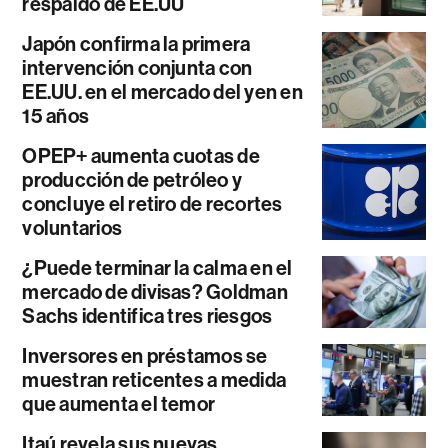
respaldo de EE.UU
Japón confirma la primera
intervención conjunta con
EE.UU. en el mercado del yen en
15 años
OPEP+ aumenta cuotas de
producción de petróleo y
concluye el retiro de recortes
voluntarios
¿Puede terminar la calma en el
mercado de divisas? Goldman
Sachs identifica tres riesgos
Inversores en préstamos se
muestran reticentes a medida
que aumenta el temor
Itaú revela sus nuevas