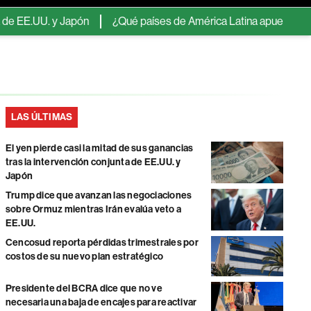
 y Japón
¿Qué países de América Latina apuestan por el fracki
LAS ÚLTIMAS
El yen pierde casi la mitad de sus ganancias
tras la intervención conjunta de EE.UU. y
Japón
Trump dice que avanzan las negociaciones
sobre Ormuz mientras Irán evalúa veto a
EE.UU.
Cencosud reporta pérdidas trimestrales por
costos de su nuevo plan estratégico
Presidente del BCRA dice que no ve
necesaria una baja de encajes para reactivar