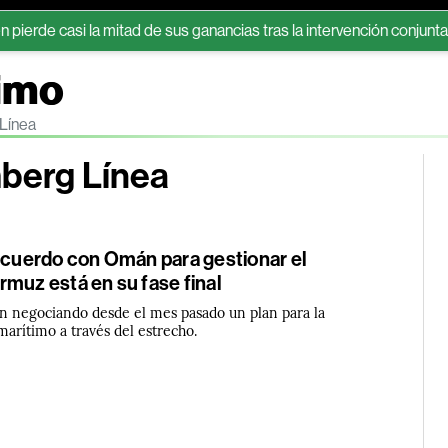
si la mitad de sus ganancias tras la intervención conjunta de EE.UU.
rimo
 Línea
mberg Línea
 acuerdo con Omán para gestionar el
muz está en su fase final
van negociando desde el mes pasado un plan para la
 marítimo a través del estrecho.