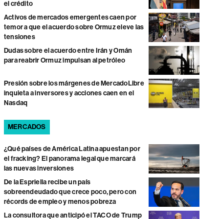
el crédito
Activos de mercados emergentes caen por
temor a que el acuerdo sobre Ormuz eleve las
tensiones
Dudas sobre el acuerdo entre Irán y Omán
para reabrir Ormuz impulsan al petróleo
Presión sobre los márgenes de MercadoLibre
inquieta a inversores y acciones caen en el
Nasdaq
MERCADOS
¿Qué países de América Latina apuestan por
el fracking? El panorama legal que marcará
las nuevas inversiones
De la Espriella recibe un país
sobreendeudado que crece poco, pero con
récords de empleo y menos pobreza
La consultora que anticipó el TACO de Trump