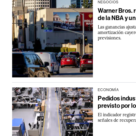
NEGOCIOS
Warner Bros. 
de la NBA y un
Las ganancias ajust
amortización cayero
previsiones.
ECONOMÍA
Pedidos indus
previsto por 
El indicador regis
señales de recuper