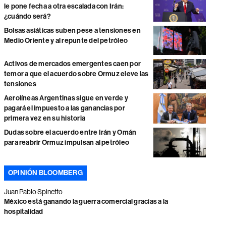
le pone fecha a otra escalada con Irán:
¿cuándo será?
Bolsas asiáticas suben pese a tensiones en
Medio Oriente y al repunte del petróleo
Activos de mercados emergentes caen por
temor a que el acuerdo sobre Ormuz eleve las
tensiones
Aerolíneas Argentinas sigue en verde y
pagará el impuesto a las ganancias por
primera vez en su historia
Dudas sobre el acuerdo entre Irán y Omán
para reabrir Ormuz impulsan al petróleo
OPINIÓN BLOOMBERG
Juan Pablo Spinetto
México está ganando la guerra comercial gracias a la
hospitalidad