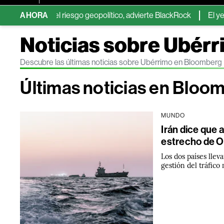
ta el riesgo geopolítico, advierte BlackRock
AHORA
El yen pierde ca
Noticias sobre Ubér
Descubre las últimas noticias sobre Ubérrimo en Bloomberg
Últimas noticias en Bloo
MUNDO
Irán dice que
estrecho de Or
Los dos países lle
gestión del tráfico