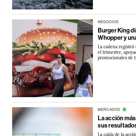
NEGOCIOS
Burger King d
Whopper y una
La cadena registró
el trimestre, apoy
promocionales de t
MERCADOS
La acción más
sus resultado
La caída de la acci