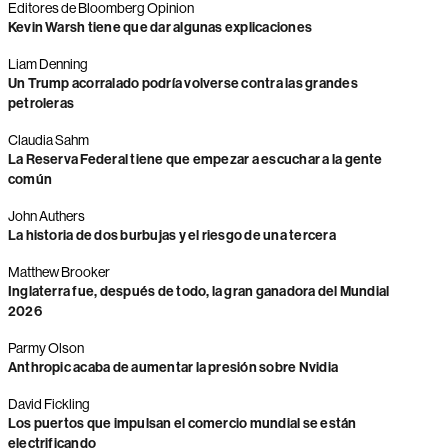
Editores de Bloomberg Opinion
Kevin Warsh tiene que dar algunas explicaciones
Liam Denning
Un Trump acorralado podría volverse contra las grandes
petroleras
Claudia Sahm
La Reserva Federal tiene que empezar a escuchar a la gente
común
John Authers
La historia de dos burbujas y el riesgo de una tercera
Matthew Brooker
Inglaterra fue, después de todo, la gran ganadora del Mundial
2026
Parmy Olson
Anthropic acaba de aumentar la presión sobre Nvidia
David Fickling
Los puertos que impulsan el comercio mundial se están
electrificando