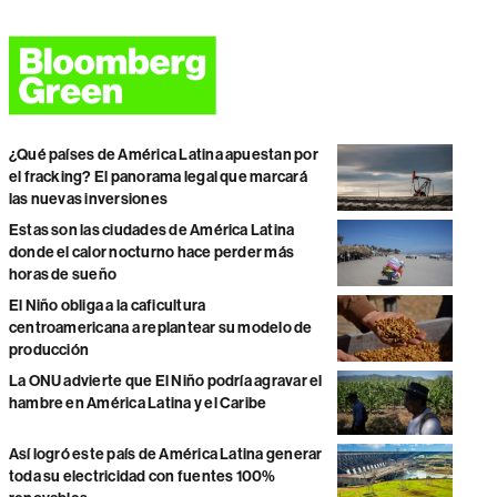
¿Qué países de América Latina apuestan por
el fracking? El panorama legal que marcará
las nuevas inversiones
Estas son las ciudades de América Latina
donde el calor nocturno hace perder más
horas de sueño
El Niño obliga a la caficultura
centroamericana a replantear su modelo de
producción
La ONU advierte que El Niño podría agravar el
hambre en América Latina y el Caribe
Así logró este país de América Latina generar
toda su electricidad con fuentes 100%