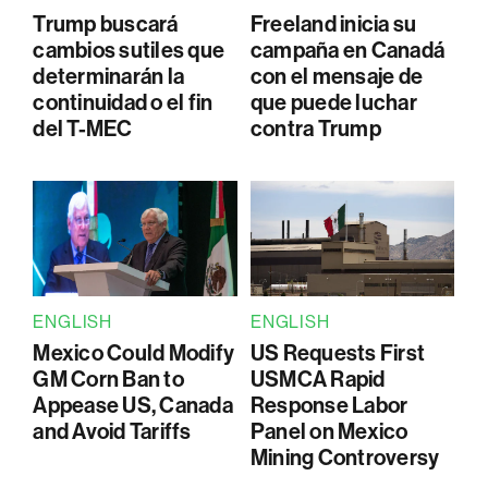
Trump buscará
Freeland inicia su
cambios sutiles que
campaña en Canadá
determinarán la
con el mensaje de
continuidad o el fin
que puede luchar
del T-MEC
contra Trump
ENGLISH
ENGLISH
Mexico Could Modify
US Requests First
GM Corn Ban to
USMCA Rapid
Appease US, Canada
Response Labor
and Avoid Tariffs
Panel on Mexico
Mining Controversy