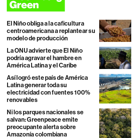
El Niño obliga a la caficultura
centroamericana a replantear su
modelo de producción
La ONU advierte que El Niño
podría agravar el hambre en
América Latina y el Caribe
Así logró este país de América
Latina generar toda su
electricidad con fuentes 100%
renovables
Ni los parques nacionales se
salvan: Greenpeace emite
preocupante alerta sobre
Amazonía colombiana