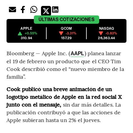
ÚLTIMAS
COTIZACIONES
APPLE
QCOM
NASDAQ
+0.55%
-3.31%
-0.83%
310.94
157.29
26,363.44
Bloomberg — Apple Inc. (
) planea lanzar
AAPL
el 19 de febrero un producto que el CEO Tim
Cook describió como el “nuevo miembro de la
familia”.
Cook publicó una breve animación de un
logotipo metálico de Apple en la red social X
junto con el mensaje,
sin dar más detalles. La
publicación contribuyó a que las acciones de
Apple subieran hasta un 2% el jueves.