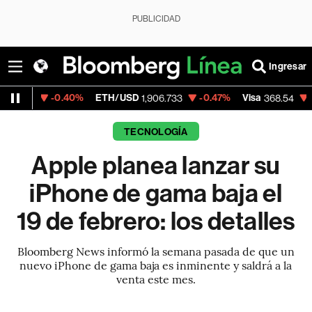
PUBLICIDAD
Ingresar
-0.40%
ETH/USD
-0.47%
Visa
-0.28%
Me
1,906.733
368.54
TECNOLOGÍA
Apple planea lanzar su
iPhone de gama baja el
19 de febrero: los detalles
Bloomberg News informó la semana pasada de que un
nuevo iPhone de gama baja es inminente y saldrá a la
venta este mes.