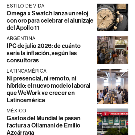
ESTILO DE VIDA
Omega x Swatch lanza un reloj
con oro para celebrar el alunizaje
del Apollo 11
ARGENTINA
IPC de julio 2026: de cuánto
sería la inflación, según las
consultoras
LATINOAMÉRICA
Ni presencial, ni remoto, ni
híbrido: el nuevo modelo laboral
que WeWork ve crecer en
Latinoamérica
MÉXICO
Gastos del Mundial le pasan
factura a Ollamani de Emilio
Azcárraga