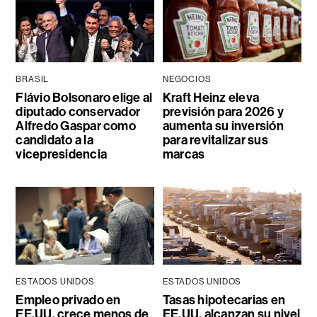
BRASIL
NEGOCIOS
Flávio Bolsonaro elige al
Kraft Heinz eleva
diputado conservador
previsión para 2026 y
Alfredo Gaspar como
aumenta su inversión
candidato a la
para revitalizar sus
vicepresidencia
marcas
ESTADOS UNIDOS
ESTADOS UNIDOS
Empleo privado en
Tasas hipotecarias en
EE.UU. crece menos de
EE.UU. alcanzan su nivel