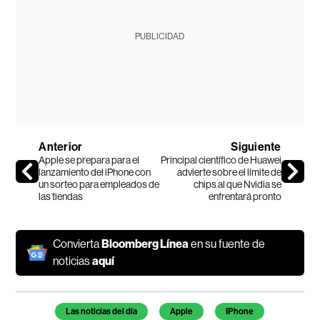
PUBLICIDAD
Anterior
Siguiente
Apple se prepara para el
Principal científico de Huawei
lanzamiento del iPhone con
advierte sobre el límite de
un sorteo para empleados de
chips al que Nvidia se
las tiendas
enfrentará pronto
Convierta
Bloomberg Línea
en su fuente de
noticias
aquí
Temas de este artículo
Las noticias del día
Apple
IPhone