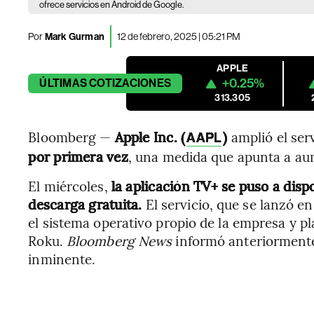
ofrece servicios en Android de Google.
Por
Mark Gurman
12 de febrero, 2025 | 05:21 PM
APPLE
+0.25%
ÚLTIMAS
COTIZACIONES
313.305
Bloomberg —
Apple Inc. (
)
amplió el ser
AAPL
por primera vez
, una medida que apunta a au
El miércoles,
la aplicación TV+ se puso a dis
descarga gratuita.
El servicio, que se lanzó e
el sistema operativo propio de la empresa y p
Roku.
Bloomberg News
informó anteriormente 
inminente.