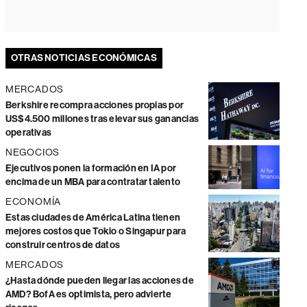
OTRAS NOTICIAS ECONÓMICAS
MERCADOS
Berkshire recompra acciones propias por
US$4.500 millones tras elevar sus ganancias
operativas
NEGOCIOS
Ejecutivos ponen la formación en IA por
encima de un MBA para contratar talento
ECONOMÍA
Estas ciudades de América Latina tienen
mejores costos que Tokio o Singapur para
construir centros de datos
MERCADOS
¿Hasta dónde pueden llegar las acciones de
AMD? BofA es optimista, pero advierte