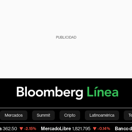
PUBLICIDAD
Mercados
Summit
Cripto
Latinoamérica
T
MercadoLibre
1,821.795
Banco de Bogota
38,
.15%
-0.14%
Green
Economía
Estilo de vida
Mundo
Videos