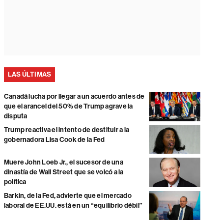
LAS ÚLTIMAS
Canadá lucha por llegar a un acuerdo antes de
que el arancel del 50% de Trump agrave la
disputa
Trump reactiva el intento de destituir a la
gobernadora Lisa Cook de la Fed
Muere John Loeb Jr., el sucesor de una
dinastía de Wall Street que se volcó a la
política
Barkin, de la Fed, advierte que el mercado
laboral de EE.UU. está en un “equilibrio débil”