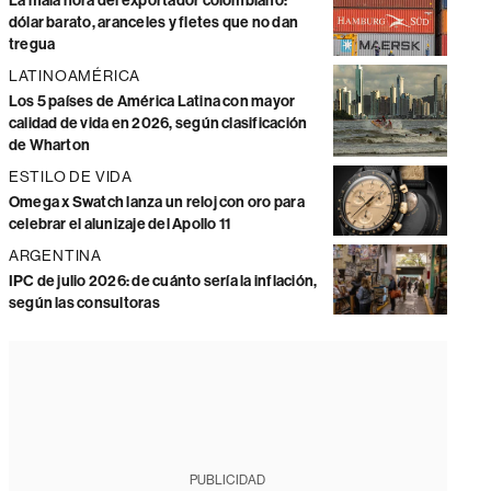
La mala hora del exportador colombiano:
dólar barato, aranceles y fletes que no dan
tregua
LATINOAMÉRICA
Los 5 países de América Latina con mayor
calidad de vida en 2026, según clasificación
de Wharton
ESTILO DE VIDA
Omega x Swatch lanza un reloj con oro para
celebrar el alunizaje del Apollo 11
ARGENTINA
IPC de julio 2026: de cuánto sería la inflación,
según las consultoras
PUBLICIDAD