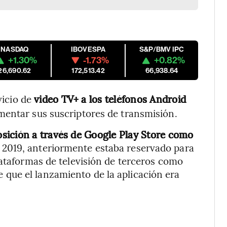
NASDAQ
IBOVESPA
S&P/BMV IPC
+1.30%
-1.73%
+0.82%
26,690.62
172,513.42
66,938.64
vicio de
video TV+ a los teléfonos Android
mentar sus suscriptores de transmisión.
posición a través de Google Play Store como
n 2019, anteriormente estaba reservado para
lataformas de televisión de terceros como
que el lanzamiento de la aplicación era