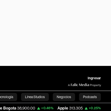
Ingresar
ecnología
Línea Studios
Negocios
Podcasts
900.00
Apple
313.305
USD COP
3,159.
+0.46%
+0.25%
English