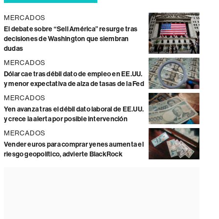
MERCADOS
El debate sobre “Sell América” resurge tras
decisiones de Washington que siembran
dudas
MERCADOS
Dólar cae tras débil dato de empleo en EE.UU.
y menor expectativa de alza de tasas de la Fed
MERCADOS
Yen avanza tras el débil dato laboral de EE.UU.
y crece la alerta por posible intervención
MERCADOS
Vender euros para comprar yenes aumenta el
riesgo geopolítico, advierte BlackRock