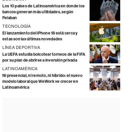
Los 10 países de Latinoamérica en donde los
bancos generan más utilidades, según
Felaban
TECNOLOGÍA
El lanzamiento del iPhone 18 está cerca y
estas son las últimas novedades
LÍNEA DEPORTIVA
La UEFA estudia boicotear torneos de la FIFA
por su plan de abrirse a inversión privada
LATINOAMÉRICA
Ni presencial, ni remoto, ni híbrido: el nuevo
modelo laboral que WeWork ve crecer en
Latinoamérica