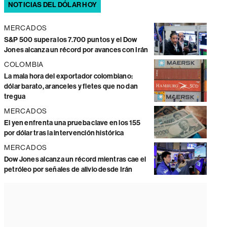
NOTICIAS DEL DÓLAR HOY
MERCADOS
S&P 500 supera los 7.700 puntos y el Dow
Jones alcanza un récord por avances con Irán
COLOMBIA
La mala hora del exportador colombiano:
dólar barato, aranceles y fletes que no dan
tregua
MERCADOS
El yen enfrenta una prueba clave en los 155
por dólar tras la intervención histórica
MERCADOS
Dow Jones alcanza un récord mientras cae el
petróleo por señales de alivio desde Irán