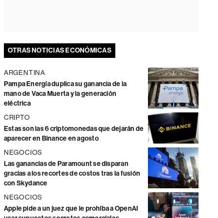
OTRAS NOTICIAS ECONÓMICAS
ARGENTINA
Pampa Energía duplica su ganancia de la
mano de Vaca Muerta y la generación
eléctrica
CRIPTO
Estas son las 6 criptomonedas que dejarán de
aparecer en Binance en agosto
NEGOCIOS
Las ganancias de Paramount se disparan
gracias a los recortes de costos tras la fusión
con Skydance
NEGOCIOS
Apple pide a un juez que le prohíba a OpenAI