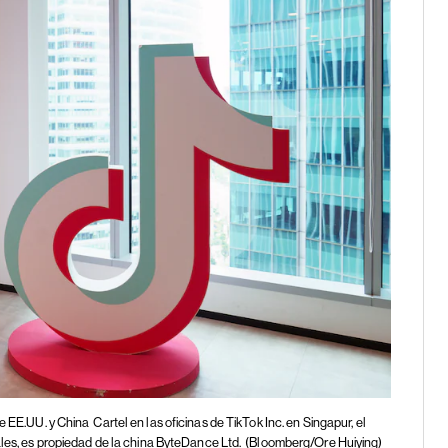
re EE.UU. y China
Cartel en las oficinas de TikTok Inc. en Singapur, el
ales, es propiedad de la china ByteDance Ltd.
(Bloomberg/Ore Huiying)