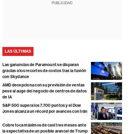
PUBLICIDAD
LAS ÚLTIMAS
Las ganancias de Paramount se disparan
gracias a los recortes de costos tras la fusión
con Skydance
AMD decepciona con su previsión de ventas
pese al auge del negocio de centros de datos
de IA
S&P 500 supera los 7.700 puntos y el Dow
Jones alcanza un récord por avances con Irán
Cobre toca máximos de casi tres meses ante
la expectativa de un posible arancel de Trump