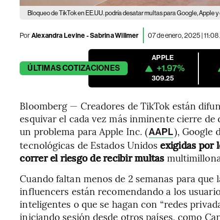
Bloqueo de TikTok en EE.UU. podría desatar multas para Google, Apple y
Por
Alexandra Levine - Sabrina Willmer
07 de enero, 2025 | 11:0
APPLE
+1.97%
ÚLTIMAS
COTIZACIONES
309.25
Bloomberg — Creadores de TikTok están difu
esquivar el cada vez más inminente cierre de 
un problema para Apple Inc. (
), Google 
AAPL
tecnológicas de Estados Unidos
exigidas por 
correr el riesgo de recibir multas
multimillona
Cuando faltan menos de 2 semanas para que l
influencers están recomendando a los usuario
inteligentes o que se hagan con “redes privad
iniciando sesión desde otros países, como Ca