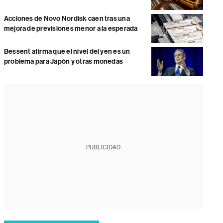
Acciones de Novo Nordisk caen tras una
mejora de previsiones menor a la esperada
Bessent afirma que el nivel del yen es un
problema para Japón y otras monedas
PUBLICIDAD