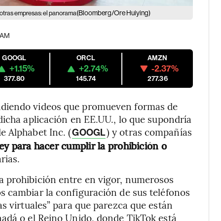
(Bloomberg/Ore Huiying)
 otras empresas: el panorama
8 AM
GOOGL
ORCL
AMZN
+1.15%
+2.74%
-2.37%
377.80
145.74
277.36
ndiendo videos que promueven formas de
dicha aplicación en EE.UU., lo que supondría
de Alphabet Inc. (
) y otras compañías
GOOGL
ley para hacer cumplir la prohibición o
rias.
a prohibición entre en vigor, numerosos
s cambiar la configuración de sus teléfonos
as virtuales” para que parezca que están
nadá o el Reino Unido, donde TikTok está