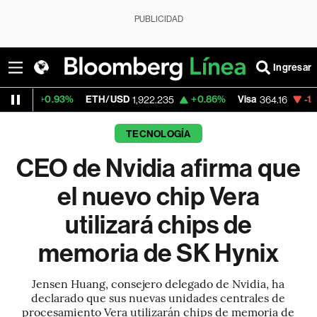
PUBLICIDAD
Ingresar
.93%
ETH/USD
+0.86%
Visa
-1.70%
Merca
1,922.235
364.16
TECNOLOGÍA
CEO de Nvidia afirma que
el nuevo chip Vera
utilizará chips de
memoria de SK Hynix
Jensen Huang, consejero delegado de Nvidia, ha
declarado que sus nuevas unidades centrales de
procesamiento Vera utilizarán chips de memoria de