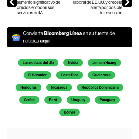
aumento significativo de
laboral de EE.UU. y crece la
precios en todos sus
alerta por posible
servicios de IA
intervención
Convierta
Bloomberg Línea
en su fuente de
noticias
aquí
Temas de este artículo
Las noticias del día
Nvidia
Jensen Huang
El Salvador
Costa Rica
Guatemala
Honduras
Nicaragua
República Dominicana
Caribe
Perú
Uruguay
Paraguay
Bolivia