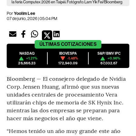
la feria Computex 2026 en Taipéi. Fotógrafo: Lam Yik Fei/Bloomberg
Por
Yoolim Lee
07 de junio, 2026 | 05:04 PM
ÚLTIMAS
COTIZACIONES
NASDAQ
IBOVESPA
S&P/BMV IPC
+1.21%
-1.48%
+0.96%
26,666.23
172,940.09
67,032.67
Bloomberg — El consejero delegado de Nvidia
Corp. Jensen Huang, afirmó que sus nuevas
unidades centrales de procesamiento Vera
utilizarán chips de memoria de SK Hynix Inc.
mientras las dos empresas se preparan para
hacer más negocios el año que viene.
“Hemos tenido un año muy grande este año