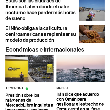
Estas son las ciudades de
América Latina donde el calor
nocturno hace perder más horas
de sueño
El Niño obliga a la caficultura
centroamericana a replantear su
modelo de producción
Económicas e internacionales
MUNDO
ARGENTINA
Irán dice que acuerdo
Presión sobre los
con Omán para
márgenes de
gestionar el estrecho de
MercadoLibre inquieta a
Ormuz está en su fase