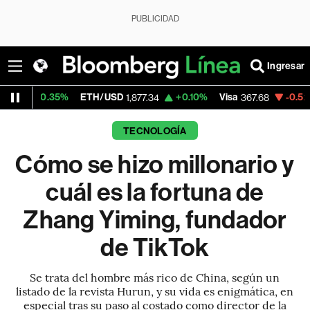
PUBLICIDAD
Ingresar
%
ETH/USD
+0.10%
Visa
-0.52%
MercadoLi
1,877.34
367.68
TECNOLOGÍA
Cómo se hizo millonario y
cuál es la fortuna de
Zhang Yiming, fundador
de TikTok
Se trata del hombre más rico de China, según un
listado de la revista Hurun, y su vida es enigmática, en
especial tras su paso al costado como director de la