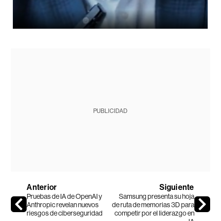
PUBLICIDAD
Anterior
Siguiente
Pruebas de IA de OpenAI y
Samsung presenta su hoja
Anthropic revelan nuevos
de ruta de memorias 3D para
riesgos de ciberseguridad
competir por el liderazgo en