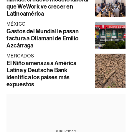
que WeWork ve crecer en
Latinoamérica
MÉXICO
Gastos del Mundial le pasan
factura a Ollamani de Emilio
Azcárraga
MERCADOS
El Niño amenaza a América
Latina y Deutsche Bank
identifica los países más
expuestos
PUBLICIDAD