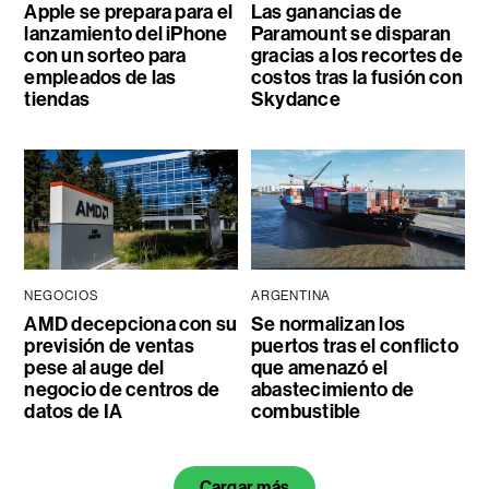
Apple se prepara para el
Las ganancias de
lanzamiento del iPhone
Paramount se disparan
con un sorteo para
gracias a los recortes de
empleados de las
costos tras la fusión con
tiendas
Skydance
NEGOCIOS
ARGENTINA
AMD decepciona con su
Se normalizan los
previsión de ventas
puertos tras el conflicto
pese al auge del
que amenazó el
negocio de centros de
abastecimiento de
datos de IA
combustible
Cargar más