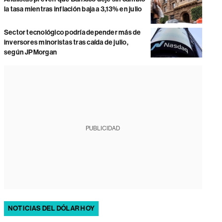
la tasa mientras inflación baja a 3,13% en julio
Sector tecnológico podría depender más de
inversores minoristas tras caída de julio,
según JPMorgan
PUBLICIDAD
NOTICIAS DEL DÓLAR HOY