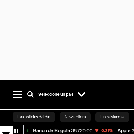
Seleccione un país
Las noticias del día
Newsletters
Línea Mundial
Banco de Bogota
38,720.00
Apple
310.94
-0.21%
+0.5
Bloomberg 