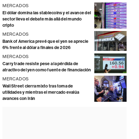
MERCADOS
El dólar domina las stablecoins y el avance del
sector lleva el debate más allá del mundo
cripto
MERCADOS
Bank of America prevé que el yen se aprecie
6% frente al dólar a finales de 2026
MERCADOS
Carry trade resiste pese a la pérdida de
atractivo del yen como fuente de financiación
MERCADOS
Wall Street cierra mixto tras toma de
utilidades y mientras el mercado evalúa
avances con Irán