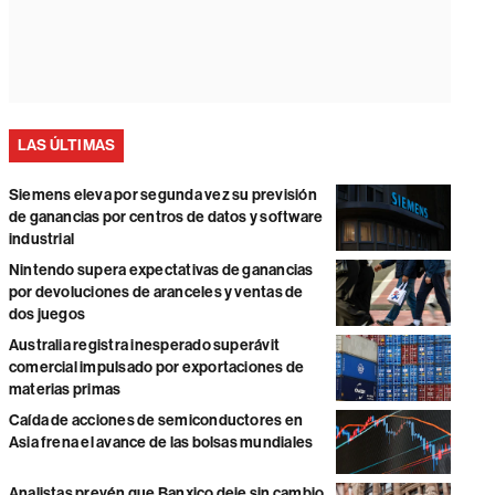
LAS ÚLTIMAS
Siemens eleva por segunda vez su previsión
de ganancias por centros de datos y software
industrial
Nintendo supera expectativas de ganancias
por devoluciones de aranceles y ventas de
dos juegos
Australia registra inesperado superávit
comercial impulsado por exportaciones de
materias primas
Caída de acciones de semiconductores en
Asia frena el avance de las bolsas mundiales
Analistas prevén que Banxico deje sin cambio