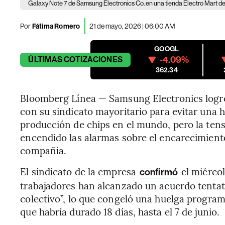
Galaxy Note 7 de Samsung Electronics Co. en una tienda Electro Mart de 
Por
Fátima Romero
21 de mayo, 2026 | 06:00 AM
GOOGL
-4.09%
ÚLTIMAS
COTIZACIONES
362.34
Bloomberg Línea — Samsung Electronics logró
con su sindicato mayoritario para evitar una 
producción de chips en el mundo, pero la tens
encendido las alarmas sobre el encarecimiento
compañía.
El sindicato de la empresa
el miércol
confirmó
trabajadores han alcanzado un acuerdo tentati
colectivo”, lo que congeló una huelga programa
que habría durado 18 días, hasta el 7 de junio.