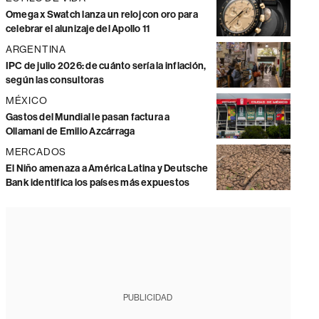
Omega x Swatch lanza un reloj con oro para
celebrar el alunizaje del Apollo 11
ARGENTINA
IPC de julio 2026: de cuánto sería la inflación,
según las consultoras
MÉXICO
Gastos del Mundial le pasan factura a
Ollamani de Emilio Azcárraga
MERCADOS
El Niño amenaza a América Latina y Deutsche
Bank identifica los países más expuestos
PUBLICIDAD