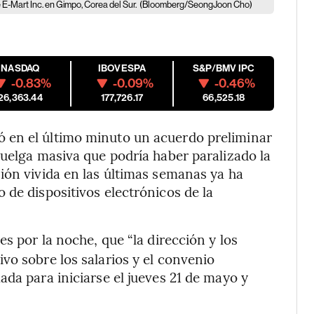
E-Mart Inc. en Gimpo, Corea del Sur.
(Bloomberg/SeongJoon Cho)
NASDAQ
IBOVESPA
S&P/BMV IPC
-0.83%
-0.09%
-0.46%
26,363.44
177,726.17
66,525.18
 en el último minuto un acuerdo preliminar
huelga masiva que podría haber paralizado la
ión vivida en las últimas semanas ya ha
 de dispositivos electrónicos de la
es por la noche, que “la dirección y los
vo sobre los salarios y el convenio
da para iniciarse el jueves 21 de mayo y