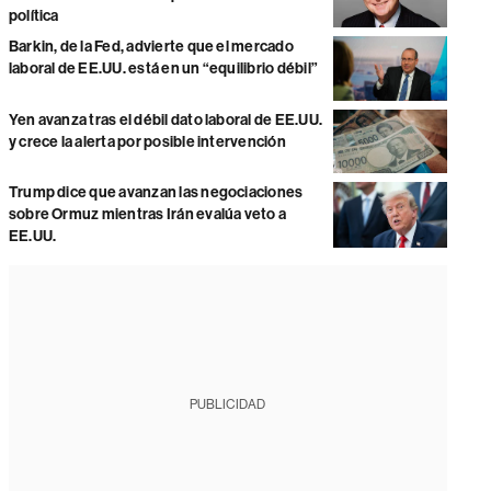
política
Barkin, de la Fed, advierte que el mercado
laboral de EE.UU. está en un “equilibrio débil”
Yen avanza tras el débil dato laboral de EE.UU.
y crece la alerta por posible intervención
Trump dice que avanzan las negociaciones
sobre Ormuz mientras Irán evalúa veto a
EE.UU.
PUBLICIDAD