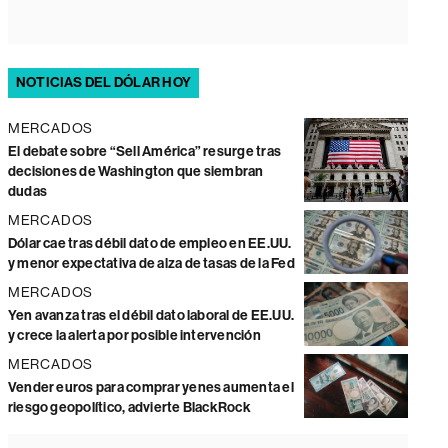
NOTICIAS DEL DÓLAR HOY
MERCADOS
El debate sobre “Sell América” resurge tras
decisiones de Washington que siembran
dudas
MERCADOS
Dólar cae tras débil dato de empleo en EE.UU.
y menor expectativa de alza de tasas de la Fed
MERCADOS
Yen avanza tras el débil dato laboral de EE.UU.
y crece la alerta por posible intervención
MERCADOS
Vender euros para comprar yenes aumenta el
riesgo geopolítico, advierte BlackRock