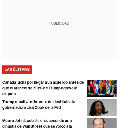
PUBLICIDAD
LAS ÚLTIMAS
Canadá lucha por llegar a un acuerdo antes de
que el arancel del 50% de Trump agrave la
disputa
Trump reactiva el intento de destituir a la
gobernadora Lisa Cook de la Fed
Muere John Loeb Jr., el sucesor de una
dinastía de Wall Street que se volcó a la