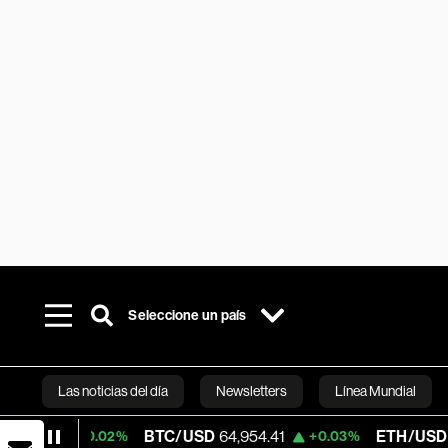
Seleccione un país
Las noticias del día
Newsletters
Línea Mundial
BTC/USD
64,954.41
ETH/USD
1,919.568
+0.02%
+0.03%
Bloomberg 