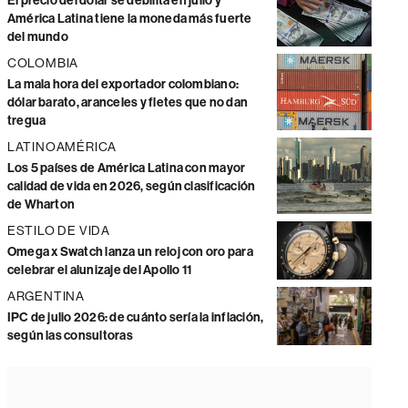
El precio del dólar se debilita en julio y
América Latina tiene la moneda más fuerte
del mundo
COLOMBIA
La mala hora del exportador colombiano:
dólar barato, aranceles y fletes que no dan
tregua
LATINOAMÉRICA
Los 5 países de América Latina con mayor
calidad de vida en 2026, según clasificación
de Wharton
ESTILO DE VIDA
Omega x Swatch lanza un reloj con oro para
celebrar el alunizaje del Apollo 11
ARGENTINA
IPC de julio 2026: de cuánto sería la inflación,
según las consultoras