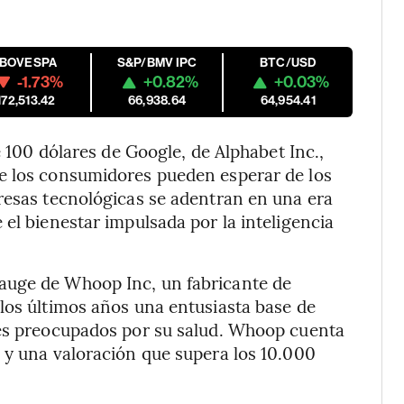
IBOVESPA
S&P/BMV IPC
BTC/USD
-1.73%
+0.82%
+0.03%
172,513.42
66,938.64
64,954.41
e 100 dólares de Google, de Alphabet Inc.,
e los consumidores pueden esperar de los
resas tecnológicas se adentran en una era
el bienestar impulsada por la inteligencia
auge de Whoop Inc, un fabricante de
los últimos años una entusiasta base de
res preocupados por su salud. Whoop cuenta
 y una valoración que supera los 10.000