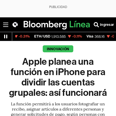
PUBLICIDAD
Ingresar
31%
ETH/USD
-0.11%
Visa
-0.10%
Mercado
1,913.585
368.16
INNOVACIÓN
Apple planea una
función en iPhone para
dividir las cuentas
grupales: así funcionará
La función permitirá a los usuarios fotografiar un
recibo, asignar artículos a diferentes personas y
generar solicitudes de pago, según personas con