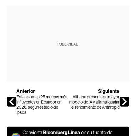
PUBLICIDAD
Anterior
Siguiente
Estas son las 25 marcas más
Alibaba presenta su mayor
influyentes en Ecuador en
modelo de IA y afirma igualar
2026, según estudio de
el rendimiento de Anthropic
Ipsos
Convierta
Bloomberg Línea
en su fuente de