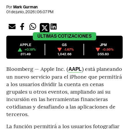
Por
Mark Gurman
01 de junio, 2026 | 06:07 PM
ÚLTIMAS
COTIZACIONES
APPLE
GS
JPM
+0.18%
-1.67%
-0.95%
311.49
1,042.68
355.83
Bloomberg — Apple Inc. (
) está planeando
AAPL
un nuevo servicio para el iPhone que permitirá
a los usuarios dividir la cuenta en cenas
grupales u otros eventos, ampliando así su
incursión en las herramientas financieras
cotidianas y desafiando a las aplicaciones de
terceros.
La función permitirá a los usuarios fotografiar