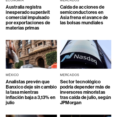
ECONOMÍA
MERCADOS
Australia registra
Caída de acciones de
inesperado superávit
semiconductores en
comercial impulsado
Asia frena el avance de
por exportaciones de
las bolsas mundiales
materias primas
MÉXICO
MERCADOS
Analistas prevén que
Sector tecnológico
Banxico deje sin cambio
podría depender más de
la tasa mientras
inversores minoristas
inflación baja a 3,13% en
tras caída de julio, según
julio
JPMorgan