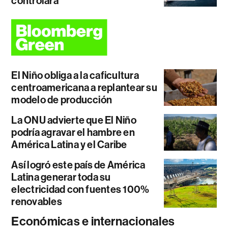
controlará
El Niño obliga a la caficultura
centroamericana a replantear su
modelo de producción
La ONU advierte que El Niño
podría agravar el hambre en
América Latina y el Caribe
Así logró este país de América
Latina generar toda su
electricidad con fuentes 100%
renovables
Económicas e internacionales