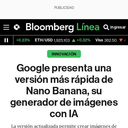
PUBLICIDAD
Ingresar
.23%
ETH/USD
+0.32%
Visa
-2.15%
Merc
1,925.103
362.50
INNOVACIÓN
Google presenta una
versión más rápida de
Nano Banana, su
generador de imágenes
con IA
La versión actualizada permite crear imágenes de