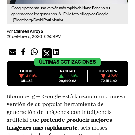
Google presenta una versión más rápida de Nano Banana, su
generador de imágenes con IA.
En la foto, el logo de Google.
(Bloomberg/David Paul Morris)
Por
Carmen Arroyo
26 de febrero, 2026 | 02:59 PM
ÚLTIMAS
COTIZACIONES
GOOGL
NASDAQ
IBOVESPA
-1.00%
+1.30%
-1.73%
354.32
26,690.62
172,513.42
Bloomberg — Google está lanzando una nueva
versión de su popular herramienta de
generación de imágenes con inteligencia
artificial que
pretende producir mejores
imágenes más rápidamente
, seis meses