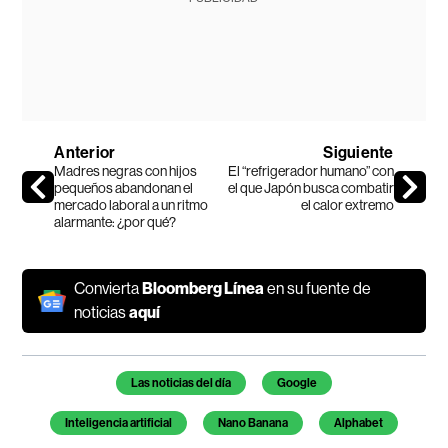
Anterior
Siguiente
Madres negras con hijos
El “refrigerador humano” con
pequeños abandonan el
el que Japón busca combatir
mercado laboral a un ritmo
el calor extremo
alarmante: ¿por qué?
Convierta
Bloomberg Línea
en su fuente de
noticias
aquí
Temas de este artículo
Las noticias del día
Google
Inteligencia artificial
Nano Banana
Alphabet