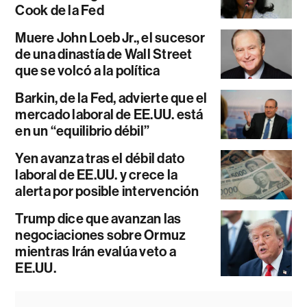
Cook de la Fed
Muere John Loeb Jr., el sucesor
de una dinastía de Wall Street
que se volcó a la política
Barkin, de la Fed, advierte que el
mercado laboral de EE.UU. está
en un “equilibrio débil”
Yen avanza tras el débil dato
laboral de EE.UU. y crece la
alerta por posible intervención
Trump dice que avanzan las
negociaciones sobre Ormuz
mientras Irán evalúa veto a
EE.UU.