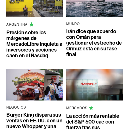
MUNDO
ARGENTINA
Irán dice que acuerdo
Presión sobre los
con Omán para
márgenes de
gestionar el estrecho de
MercadoLibre inquieta a
Ormuz está en su fase
inversores y acciones
final
caen en el Nasdaq
NEGOCIOS
MERCADOS
Burger King dispara sus
La acción más rentable
ventas en EE.UU. con un
del S&P 500 cae con
nuevo Whopper y una
fuerza tras sus