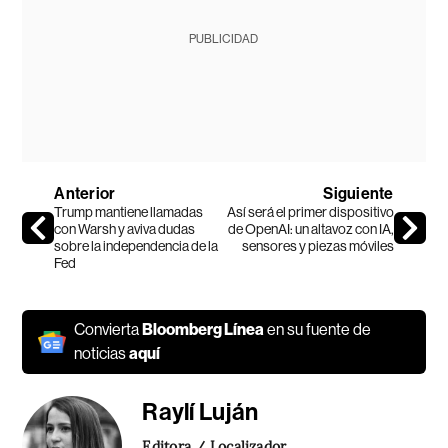
PUBLICIDAD
Anterior
Siguiente
Trump mantiene llamadas
Así será el primer dispositivo
con Warsh y aviva dudas
de OpenAI: un altavoz con IA,
sobre la independencia de la
sensores y piezas móviles
Fed
Convierta
Bloomberg Línea
en su fuente de
noticias
aquí
Raylí Luján
Editora / Localizador