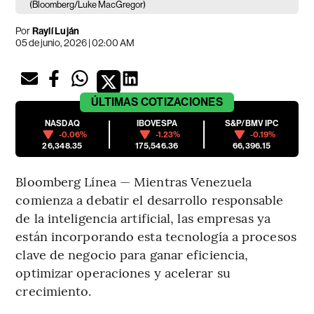
(Bloomberg/Luke MacGregor)
Por
Raylí Luján
05 de junio, 2026 | 02:00 AM
ÚLTIMAS
COTIZACIONES
NASDAQ
IBOVESPA
S&P/BMV IPC
-0.06%
-1.23%
-0.19%
26,348.35
175,546.36
66,396.15
Bloomberg Línea — Mientras Venezuela
comienza a debatir el desarrollo responsable
de la inteligencia artificial, las empresas ya
están incorporando esta tecnología a procesos
clave de negocio para ganar eficiencia,
optimizar operaciones y acelerar su
crecimiento.