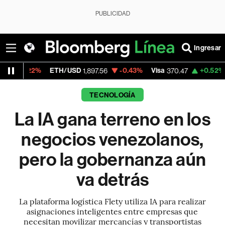
PUBLICIDAD
Ingresar
ETH/USD
-0.43%
Visa
+0.52%
MercadoLi
1,897.56
370.47
TECNOLOGÍA
La IA gana terreno en los
negocios venezolanos,
pero la gobernanza aún
va detrás
La plataforma logística Flety utiliza IA para realizar
asignaciones inteligentes entre empresas que
necesitan movilizar mercancías y transportistas