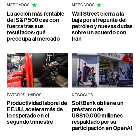
MERCADOS
MERCADOS
La acción más rentable
Wall Street cierra a la
del S&P 500 cae con
baja por el repunte del
fuerza tras sus
petróleo y nuevas dudas
resultados: qué
sobre un acuerdo con
preocupa al mercado
Irán
ESTADOS UNIDOS
NEGOCIOS
Productividad laboral de
SoftBank obtiene un
EE.UU. acelera más de
préstamo de
lo esperado en el
US$10.000 millones
segundo trimestre
respaldado por su
participación en OpenAI