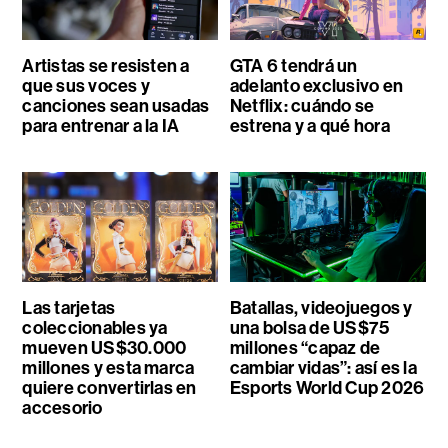
Artistas se resisten a
GTA 6 tendrá un
que sus voces y
adelanto exclusivo en
canciones sean usadas
Netflix: cuándo se
para entrenar a la IA
estrena y a qué hora
Las tarjetas
Batallas, videojuegos y
coleccionables ya
una bolsa de US$75
mueven US$30.000
millones “capaz de
millones y esta marca
cambiar vidas”: así es la
quiere convertirlas en
Esports World Cup 2026
accesorio