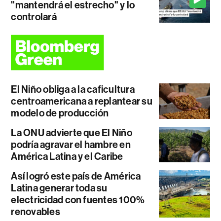
"mantendrá el estrecho" y lo
controlará
El Niño obliga a la caficultura
centroamericana a replantear su
modelo de producción
La ONU advierte que El Niño
podría agravar el hambre en
América Latina y el Caribe
Así logró este país de América
Latina generar toda su
electricidad con fuentes 100%
renovables