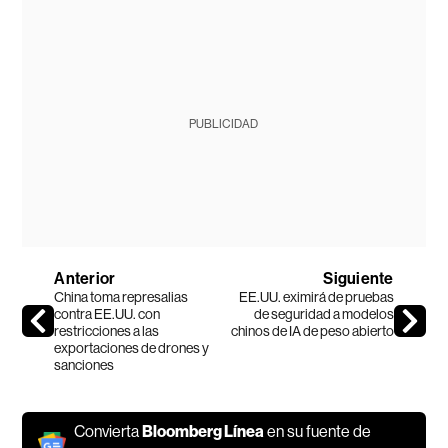
PUBLICIDAD
Anterior
Siguiente
China toma represalias
EE.UU. eximirá de pruebas
contra EE.UU. con
de seguridad a modelos
restricciones a las
chinos de IA de peso abierto
exportaciones de drones y
sanciones
Convierta
Bloomberg Línea
en su fuente de