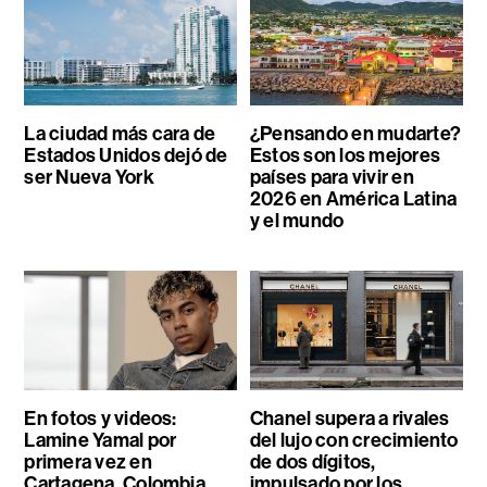
La ciudad más cara de
¿Pensando en mudarte?
Estados Unidos dejó de
Estos son los mejores
ser Nueva York
países para vivir en
2026 en América Latina
y el mundo
En fotos y videos:
Chanel supera a rivales
Lamine Yamal por
del lujo con crecimiento
primera vez en
de dos dígitos,
Cartagena, Colombia
impulsado por los