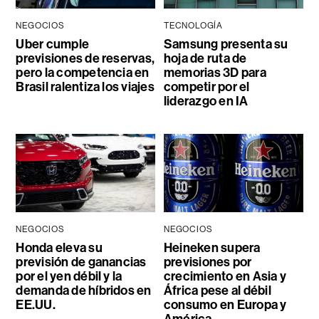
NEGOCIOS
TECNOLOGÍA
Uber cumple
Samsung presenta su
previsiones de reservas,
hoja de ruta de
pero la competencia en
memorias 3D para
Brasil ralentiza los viajes
competir por el
liderazgo en IA
NEGOCIOS
NEGOCIOS
Honda eleva su
Heineken supera
previsión de ganancias
previsiones por
por el yen débil y la
crecimiento en Asia y
demanda de híbridos en
África pese al débil
EE.UU.
consumo en Europa y
América