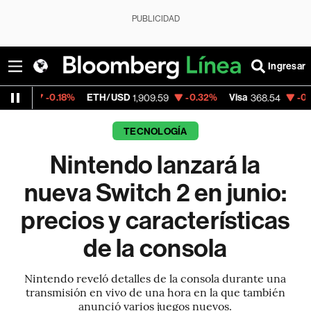
PUBLICIDAD
Ingresar
18%
ETH/USD
-0.32%
Visa
-0.28%
Mercad
1,909.59
368.54
TECNOLOGÍA
Nintendo lanzará la
nueva Switch 2 en junio:
precios y características
de la consola
Nintendo reveló detalles de la consola durante una
transmisión en vivo de una hora en la que también
anunció varios juegos nuevos.