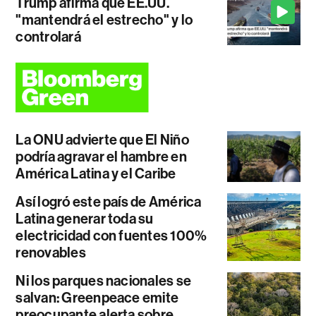
Trump afirma que EE.UU.
"mantendrá el estrecho" y lo
controlará
La ONU advierte que El Niño
podría agravar el hambre en
América Latina y el Caribe
Así logró este país de América
Latina generar toda su
electricidad con fuentes 100%
renovables
Ni los parques nacionales se
salvan: Greenpeace emite
preocupante alerta sobre