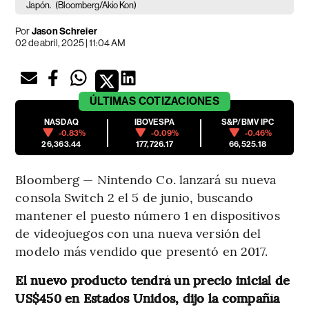
Japón.
(Bloomberg/Akio Kon)
Por
Jason Schreier
02 de abril, 2025 | 11:04 AM
ÚLTIMAS
COTIZACIONES
NASDAQ
IBOVESPA
S&P/BMV IPC
-0.83%
-0.09%
-0.46%
26,363.44
177,726.17
66,525.18
Bloomberg — Nintendo Co. lanzará su nueva
consola Switch 2 el 5 de junio, buscando
mantener el puesto número 1 en dispositivos
de videojuegos con una nueva versión del
modelo más vendido que presentó en 2017.
El nuevo producto tendrá un precio inicial de
US$450 en Estados Unidos, dijo la compañía