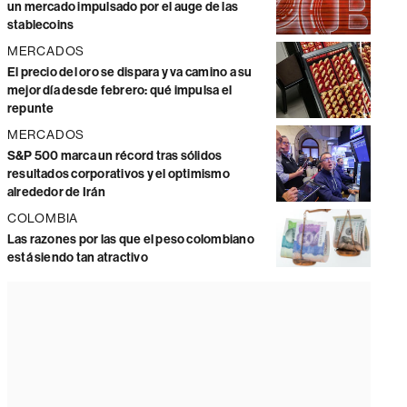
un mercado impulsado por el auge de las
stablecoins
MERCADOS
El precio del oro se dispara y va camino a su
mejor día desde febrero: qué impulsa el
repunte
MERCADOS
S&P 500 marca un récord tras sólidos
resultados corporativos y el optimismo
alrededor de Irán
COLOMBIA
Las razones por las que el peso colombiano
está siendo tan atractivo