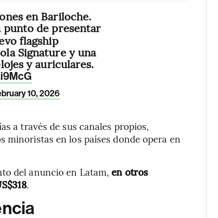
ones en Bariloche.
a punto de presentar
evo flagship
la Signature y una
ojes y auriculares.
dxi9McG
bruary 10, 2026
as a través de sus canales propios,
s minoristas en los países donde opera en
nto del anuncio en Latam,
en otros
US$318
.
encia