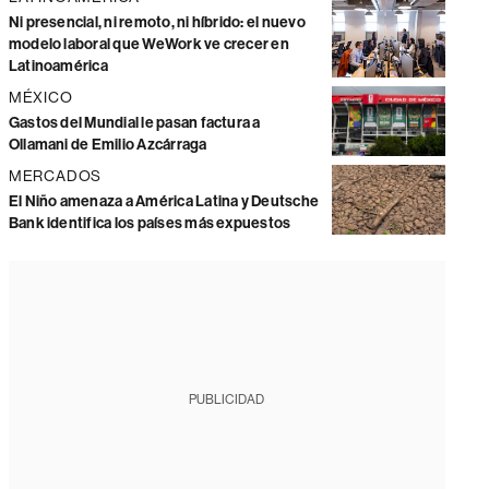
Ni presencial, ni remoto, ni híbrido: el nuevo
modelo laboral que WeWork ve crecer en
Latinoamérica
MÉXICO
Gastos del Mundial le pasan factura a
Ollamani de Emilio Azcárraga
MERCADOS
El Niño amenaza a América Latina y Deutsche
Bank identifica los países más expuestos
PUBLICIDAD