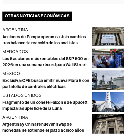
OTRAS NOTICIAS ECONÓMICAS
ARGENTINA
Acciones de Pampa operan casi sin cambios
tras balance: la reacción de los analistas
MERCADOS
Las 5 acciones más rentables del S&P 500 en
2026 en una semana récord para Wall Street
MÉXICO
Exclusiva: CFE busca emitir nueva Fibra E con
portafolio de centrales eléctricas
ESTADOS UNIDOS
Fragmento de un cohete Falcon 9 de SpaceX
impacta la superficie de la Luna
ARGENTINA
Argentina y China renuevan swap de
monedas: se extiende el plazo a cinco años