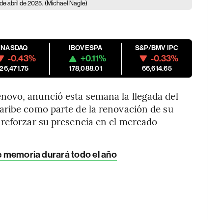
e abril de 2025.
(Michael Nagle)
NASDAQ
IBOVESPA
S&P/BMV IPC
-0.43%
+0.11%
-0.33%
26,471.75
178,088.01
66,614.65
novo, anunció esta semana la llegada del
aribe como parte de la renovación de su
 reforzar su presencia en el mercado
de memoria durará todo el año