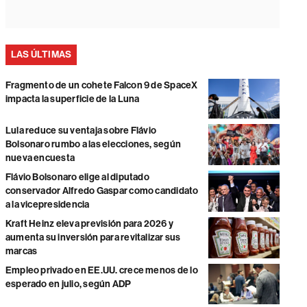
LAS ÚLTIMAS
Fragmento de un cohete Falcon 9 de SpaceX
impacta la superficie de la Luna
Lula reduce su ventaja sobre Flávio
Bolsonaro rumbo a las elecciones, según
nueva encuesta
Flávio Bolsonaro elige al diputado
conservador Alfredo Gaspar como candidato
a la vicepresidencia
Kraft Heinz eleva previsión para 2026 y
aumenta su inversión para revitalizar sus
marcas
Empleo privado en EE.UU. crece menos de lo
esperado en julio, según ADP