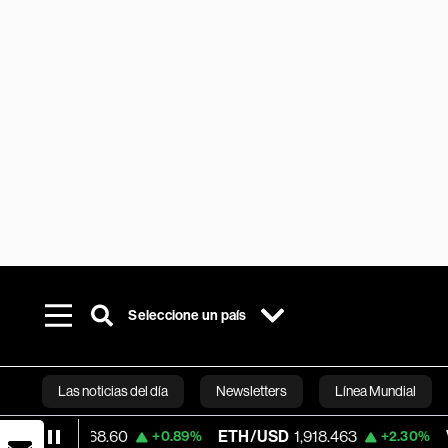
Seleccione un país
Las noticias del día
Newsletters
Línea Mundial
4,868.60
ETH/USD
1,918.463
Visa
367.9
+0.89%
+2.30%
Bloomberg 