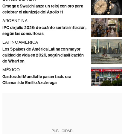
Omega x Swatch lanza un reloj con oro para
celebrar el alunizaje del Apollo 11
ARGENTINA
IPC de julio 2026: de cuánto sería la inflación,
según las consultoras
LATINOAMÉRICA
Los 5 países de América Latina con mayor
calidad de vida en 2026, según clasificación
de Wharton
MÉXICO
Gastos del Mundial le pasan factura a
Ollamani de Emilio Azcárraga
PUBLICIDAD