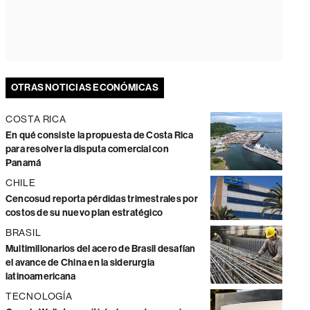
OTRAS NOTICIAS ECONÓMICAS
COSTA RICA
En qué consiste la propuesta de Costa Rica
para resolver la disputa comercial con
Panamá
CHILE
Cencosud reporta pérdidas trimestrales por
costos de su nuevo plan estratégico
BRASIL
Multimillonarios del acero de Brasil desafían
el avance de China en la siderurgia
latinoamericana
TECNOLOGÍA