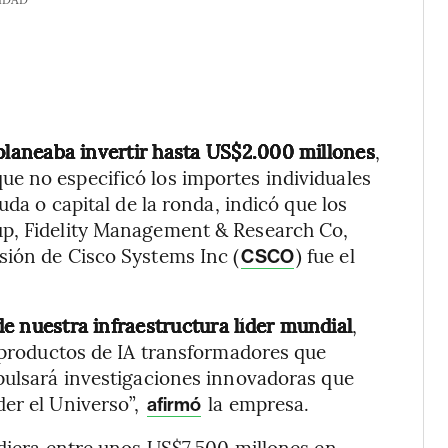
planeaba invertir hasta US$2.000 millones
,
 que no especificó los importes individuales
uda o capital de la ronda, indicó que los
up, Fidelity Management & Research Co,
sión de Cisco Systems Inc (
) fue el
CSCO
e nuestra infraestructura líder mundial
,
e productos de IA transformadores que
mpulsará investigaciones innovadoras que
er el Universo”,
la empresa.
afirmó
idiera entre unos US$7.500 millones en