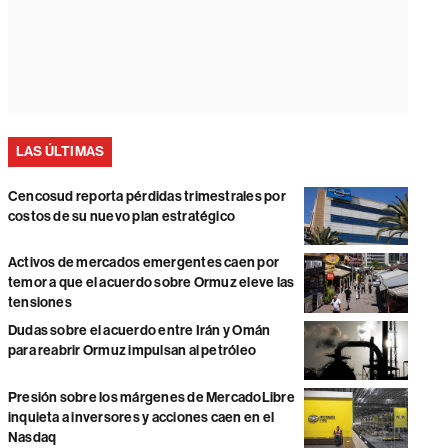
LAS ÚLTIMAS
Cencosud reporta pérdidas trimestrales por
costos de su nuevo plan estratégico
Activos de mercados emergentes caen por
temor a que el acuerdo sobre Ormuz eleve las
tensiones
Dudas sobre el acuerdo entre Irán y Omán
para reabrir Ormuz impulsan al petróleo
Presión sobre los márgenes de MercadoLibre
inquieta a inversores y acciones caen en el
Nasdaq