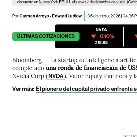
dispuesto en Nueva York, EE.UU., el jueves 7 de diciembre de 2023.
(Gabb
Por
Carmen Arroyo - Edward Ludlow
06 de enero, 2026 | 04:36 
NVDA
-0.10%
ÚLTIMAS
COTIZACIONES
218.98
Bloomberg — La startup de inteligencia artifi
completado
una ronda de financiación de US
Nvidia Corp (
), Valor Equity Partners y 
NVDA
Ver más
:
El pionero del capital privado enfrenta el
PUBLIC