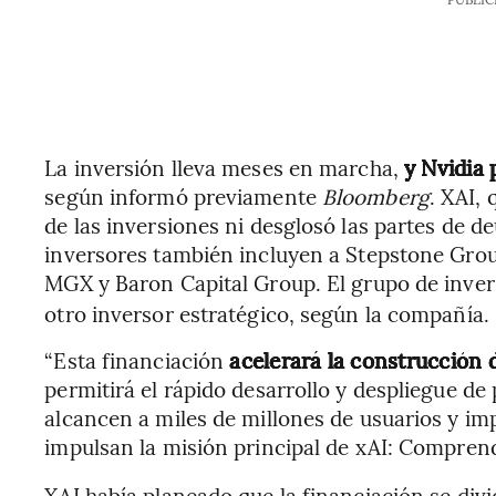
La inversión lleva meses en marcha,
y Nvidia 
según informó previamente
Bloomberg
. XAI,
de las inversiones ni desglosó las partes de de
inversores también incluyen a Stepstone Gro
MGX y Baron Capital Group. El grupo de inver
otro inversor estratégico, según la compañía.
“Esta financiación
acelerará la construcción d
permitirá el rápido desarrollo y despliegue d
alcancen a miles de millones de usuarios y i
impulsan la misión principal de xAI: Comprend
XAI había planeado que la financiación se div