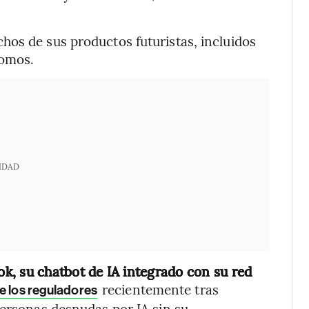
os de sus productos futuristas, incluidos
nomos.
IDAD
ok, su chatbot de IA integrado con su red
recientemente tras
e los reguladores
personas desnudas por IA sin su