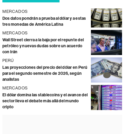
MERCADOS
Dos datos pondrán a prueba al dólar y a estas
tres monedas de América Latina
MERCADOS
Wall Street cierra a la baja por el repunte del
petróleo y nuevas dudas sobre un acuerdo
con Irán
PERÚ
Las proyecciones del precio del dólar en Perú
para el segundo semestre de 2026, según
analistas
MERCADOS
El dólar domina las stablecoins y el avance del
sector lleva el debate más allá del mundo
cripto