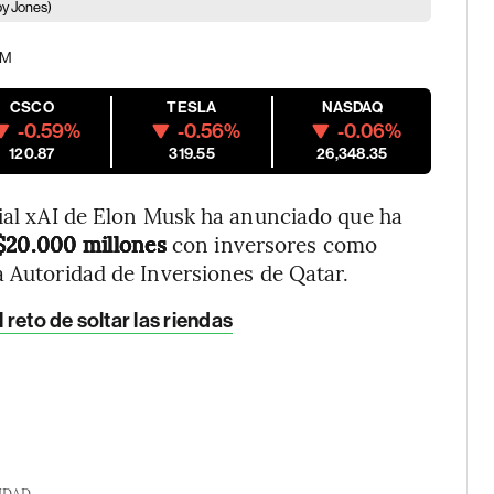
y Jones)
PM
CSCO
TESLA
NASDAQ
-0.59%
-0.56%
-0.06%
120.87
319.55
26,348.35
cial xAI de Elon Musk ha anunciado que ha
$20.000 millones
con inversores como
la Autoridad de Inversiones de Qatar.
 reto de soltar las riendas
IDAD