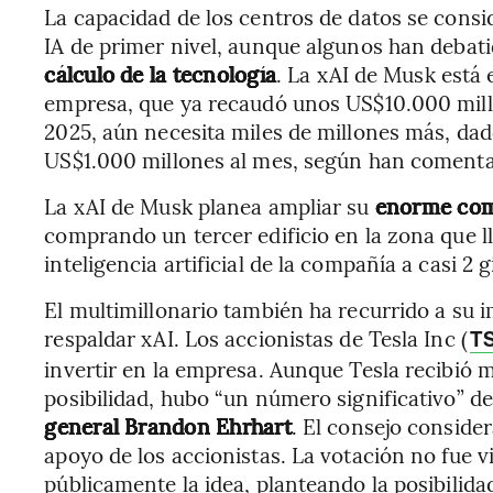
La capacidad de los centros de datos se consi
IA de primer nivel, aunque algunos han debat
cálculo de la tecnología
. La xAI de Musk está 
empresa, que ya recaudó unos US$10.000 millo
2025, aún necesita miles de millones más, da
US$1.000 millones al mes, según han comentad
La xAI de Musk planea ampliar su
enorme comp
comprando un tercer edificio en la zona que 
inteligencia artificial de la compañía a casi 2 
El multimillonario también ha recurrido a su 
respaldar xAI. Los accionistas de Tesla Inc (
T
invertir en la empresa. Aunque Tesla recibió m
posibilidad, hubo “un número significativo” d
general Brandon Ehrhart
. El consejo consider
apoyo de los accionistas. La votación no fue 
públicamente la idea, planteando la posibilid