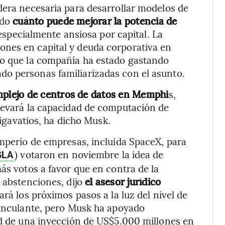
dera necesaria para desarrollar modelos de
ido
cuánto puede mejorar la potencia de
especialmente ansiosa por capital. La
nes en capital y deuda corporativa en
do que la compañía ha estado gastando
o personas familiarizadas con el asunto.
lejo de centros de datos en Memphi
s,
llevará la capacidad de computación de
gigavatios, ha dicho Musk.
imperio de empresas, incluida SpaceX, para
) votaron en noviembre la idea de
SLA
ás votos a favor que en contra de la
e abstenciones, dijo
el asesor jurídico
ará los próximos pasos a la luz del nivel de
vinculante, pero Musk ha apoyado
ad de una inyección de US$5.000 millones en