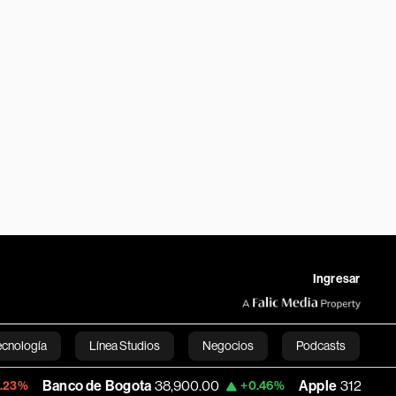
Ingresar
ecnología
Línea Studios
Negocios
Podcasts
o de Bogota
38,900.00
Apple
312.53
U
+0.46%
+0.51%
English