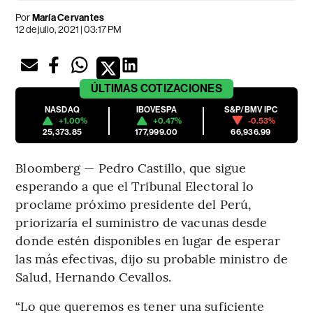
Por
María Cervantes
12 de julio, 2021 | 03:17 PM
ÚLTIMAS
COTIZACIONES
NASDAQ
IBOVESPA
S&P/BMV IPC
+1.00%
+0.47%
-0.53%
25,373.85
177,999.00
66,936.99
Bloomberg — Pedro Castillo, que sigue
esperando a que el Tribunal Electoral lo
proclame próximo presidente del Perú,
priorizaría el suministro de vacunas desde
donde estén disponibles en lugar de esperar
las más efectivas, dijo su probable ministro de
Salud, Hernando Cevallos.
“Lo que queremos es tener una suficiente