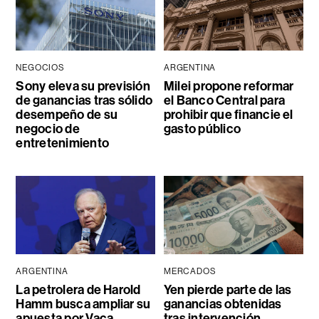
NEGOCIOS
ARGENTINA
Sony eleva su previsión
Milei propone reformar
de ganancias tras sólido
el Banco Central para
desempeño de su
prohibir que financie el
negocio de
gasto público
entretenimiento
ARGENTINA
MERCADOS
La petrolera de Harold
Yen pierde parte de las
Hamm busca ampliar su
ganancias obtenidas
apuesta por Vaca
tras intervención