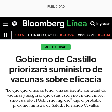
PUBLICIDAD
Ingresar
0%
ETH/USD
-1.95%
Visa
-0.04%
MercadoL
1,824.33
366.13
ACTUALIDAD
Gobierno de Castillo
priorizará suministro de
vacunas sobre eficacia
“Lo que queremos es tener una suficiente cantidad de
vacunas y asegurar que estas estén no en diciembre,
sino cuando el Gobierno ingrese”, dijo el probable
próximo ministro de Salud, Hernando Cevallos