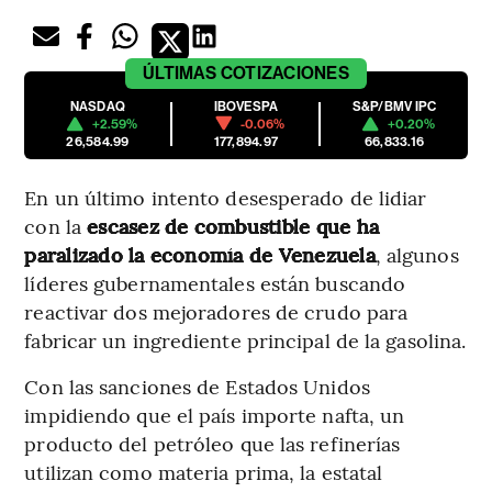
ÚLTIMAS
COTIZACIONES
NASDAQ
IBOVESPA
S&P/BMV IPC
+2.59%
-0.06%
+0.20%
26,584.99
177,894.97
66,833.16
En un último intento desesperado de lidiar
con la
escasez de combustible que ha
paralizado la economía de Venezuela
, algunos
líderes gubernamentales están buscando
reactivar dos mejoradores de crudo para
fabricar un ingrediente principal de la gasolina.
Con las sanciones de Estados Unidos
impidiendo que el país importe nafta, un
producto del petróleo que las refinerías
utilizan como materia prima, la estatal