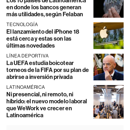
Los 10 países de Latinoamérica
en donde los bancos generan
más utilidades, según Felaban
TECNOLOGÍA
El lanzamiento del iPhone 18
está cerca y estas son las
últimas novedades
LÍNEA DEPORTIVA
La UEFA estudia boicotear
torneos de la FIFA por su plan de
abrirse a inversión privada
LATINOAMÉRICA
Ni presencial, ni remoto, ni
híbrido: el nuevo modelo laboral
que WeWork ve crecer en
Latinoamérica