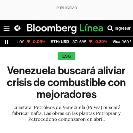
PUBLICIDAD
Ingresar
-0.06%
ETH/USD
-0.20%
Visa
+1.07%
1,871.685
369.59
ESG
Venezuela buscará aliviar
crisis de combustible con
mejoradores
La estatal Petróleos de Venezuela (Pdvsa) buscará
fabricar nafta. Las obras en las plantas Petropiar y
Petrocedeno comenzaron en abril.