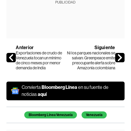
PUBLICIDAD
Anterior
Siguiente
Exportaciones de crudo de
Ni los parques nacionales se
Venezuela tocan un mínimo
salvan: Greenpeace emite
de cinco meses por menor
preocupante alerta sobre
demanda de India
Amazonía colombiana
Convierta
Bloomberg Línea
en su fuente de
noticias
aquí
Temas de este artículo
Bloomberg Línea Venezuela
Venezuela