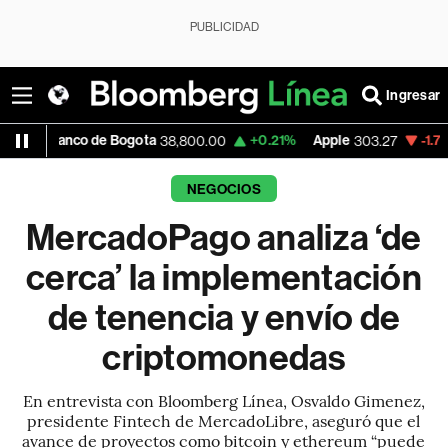
PUBLICIDAD
Ingresar
 de Bogota
+0.21%
Apple
-1.74%
USD CO
38,800.00
303.27
NEGOCIOS
MercadoPago analiza ‘de
cerca’ la implementación
de tenencia y envío de
criptomonedas
En entrevista con Bloomberg Línea, Osvaldo Gimenez,
presidente Fintech de MercadoLibre, aseguró que el
avance de proyectos como bitcoin y ethereum “puede