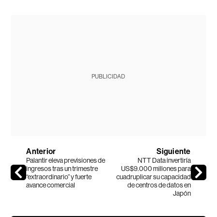
PUBLICIDAD
Anterior
Siguiente
Palantir eleva previsiones de
NTT Data invertiría
ingresos tras un trimestre
US$9.000 millones para
“extraordinario” y fuerte
cuadruplicar su capacidad
avance comercial
de centros de datos en
Japón