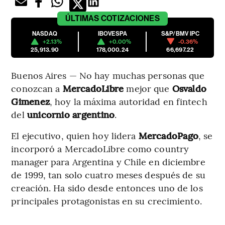
ÚLTIMAS
COTIZACIONES
NASDAQ
IBOVESPA
S&P/BMV IPC
+2.13%
+0.00%
-0.36%
25,913.90
178,000.24
66,697.22
Buenos Aires — No hay muchas personas que
conozcan a
MercadoLibre
mejor que
Osvaldo
Gimenez
, hoy la máxima autoridad en fintech
del
unicornio argentino
.
El ejecutivo, quien hoy lidera
MercadoPago
, se
incorporó a MercadoLibre como country
manager para Argentina y Chile en diciembre
de 1999, tan solo cuatro meses después de su
creación. Ha sido desde entonces uno de los
principales protagonistas en su crecimiento.