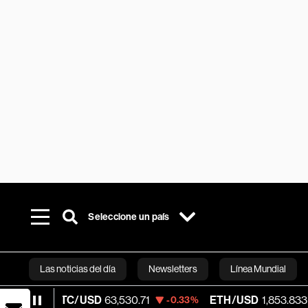
Seleccione un país
Las noticias del día
Newsletters
Línea Mundial
C/USD
63,530.71
ETH/USD
1,853.833
Vi
-0.33%
-0.73%
Bloomberg 