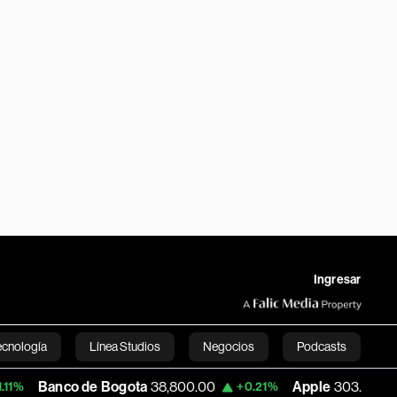
Ingresar
ecnología
Línea Studios
Negocios
Podcasts
de Bogota
38,800.00
Apple
303.27
USD 
+0.21%
-1.74%
English