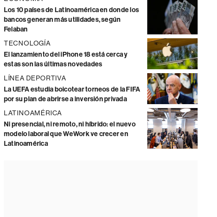
Los 10 países de Latinoamérica en donde los
bancos generan más utilidades, según
Felaban
TECNOLOGÍA
El lanzamiento del iPhone 18 está cerca y
estas son las últimas novedades
LÍNEA DEPORTIVA
La UEFA estudia boicotear torneos de la FIFA
por su plan de abrirse a inversión privada
LATINOAMÉRICA
Ni presencial, ni remoto, ni híbrido: el nuevo
modelo laboral que WeWork ve crecer en
Latinoamérica