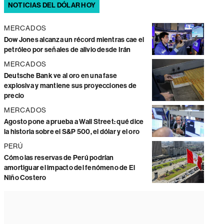
NOTICIAS DEL DÓLAR HOY
MERCADOS
Dow Jones alcanza un récord mientras cae el
petróleo por señales de alivio desde Irán
MERCADOS
Deutsche Bank ve al oro en una fase
explosiva y mantiene sus proyecciones de
precio
MERCADOS
Agosto pone a prueba a Wall Street: qué dice
la historia sobre el S&P 500, el dólar y el oro
PERÚ
Cómo las reservas de Perú podrían
amortiguar el impacto del fenómeno de El
Niño Costero