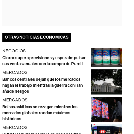
OTRAS NOTICIAS ECONÓMICAS
NEGOCIOS
Clorox supera previsiones y espera impulsar
sus ventas anuales con la compra de Purell
MERCADOS
Bancos centrales dejan que los mercados
hagan el trabajo mientras la guerra con Irán
añade riesgos
MERCADOS
Bolsas asiáticas se rezagan mientras los
mercados globales rondan máximos
históricos
MERCADOS