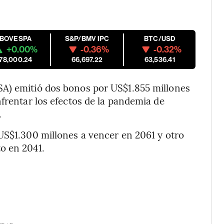
IBOVESPA
S&P/BMV IPC
BTC/USD
+0.00%
-0.36%
-0.32%
178,000.24
66,697.22
63,536.41
A) emitió dos bonos por US$1.855 millones
nfrentar los efectos de la pandemia de
.
US$1.300 millones a vencer en 2061 y otro
o en 2041.