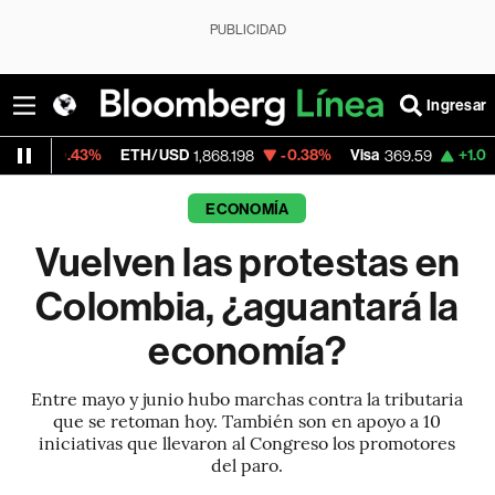
PUBLICIDAD
Ingresar
3%
ETH/USD
-0.38%
Visa
+1.07%
Mercado
1,868.198
369.59
ECONOMÍA
Vuelven las protestas en
Colombia, ¿aguantará la
economía?
Entre mayo y junio hubo marchas contra la tributaria
que se retoman hoy. También son en apoyo a 10
iniciativas que llevaron al Congreso los promotores
del paro.