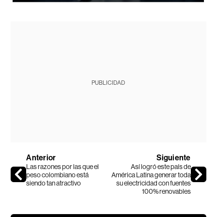
PUBLICIDAD
Anterior
Siguiente
Las razones por las que el
Así logró este país de
peso colombiano está
América Latina generar toda
siendo tan atractivo
su electricidad con fuentes
100% renovables