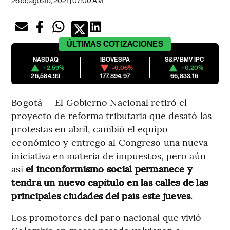
26 de agosto, 2021 | 07:00 AM
ÚLTIMAS
COTIZACIONES
NASDAQ
IBOVESPA
S&P/BMV IPC
+2.59%
-0.06%
+0.20%
26,584.99
177,894.97
66,833.16
Bogotá — El Gobierno Nacional retiró el
proyecto de reforma tributaria que desató las
protestas en abril, cambió el equipo
económico y entrego al Congreso una nueva
iniciativa en materia de impuestos, pero aún
así
el inconformismo social permanece y
tendrá un nuevo capítulo en las calles de las
principales ciudades del país este jueves
.
Los promotores del paro nacional que vivió