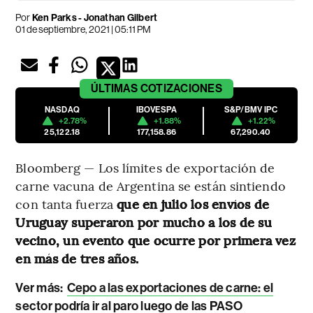
Por
Ken Parks - Jonathan Gilbert
01 de septiembre, 2021 | 05:11 PM
ÚLTIMAS
COTIZACIONES
NASDAQ
IBOVESPA
S&P/BMV IPC
+2.78%
+1.88%
+1.22%
25,122.18
177,158.86
67,290.40
Bloomberg — Los límites de exportación de
carne vacuna de Argentina se están sintiendo
con tanta fuerza
que en julio los envíos de
Uruguay superaron por mucho a los de su
vecino, un evento que ocurre por primera vez
en más de tres años.
Ver más:
Cepo a las exportaciones de carne: el
sector podría ir al paro luego de las PASO