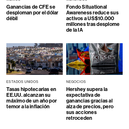
Ganancias de CFE se
Fondo Situational
desploman por el dólar
Awareness reduce sus
débil
activos a US$10.000
millones tras desplome
de la IA
ESTADOS UNIDOS
NEGOCIOS
Tasas hipotecarias en
Hershey supera la
EE.UU. alcanzan su
expectativa de
máximo de un año por
ganancias gracias al
temor a la inflación
alza de precios, pero
sus acciones
retroceden