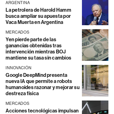
ARGENTINA
La petrolera de Harold Hamm
busca ampliar su apuesta por
Vaca Muerta en Argentina
MERCADOS
Yen pierde parte de las
ganancias obtenidas tras
intervención mientras BOJ
mantiene su tasa sin cambios
INNOVACIÓN
Google DeepMind presenta
nueva IA que permite a robots
humanoides razonar y mejorar su
destreza física
MERCADOS
Acciones tecnológicas impulsan