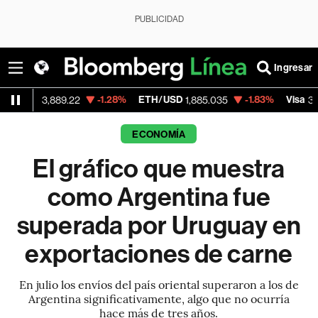
PUBLICIDAD
Ingresar
-1.28%
ETH/USD
-1.83%
Visa
-0
,889.22
1,885.035
366.27
ECONOMÍA
El gráfico que muestra
como Argentina fue
superada por Uruguay en
exportaciones de carne
En julio los envíos del país oriental superaron a los de
Argentina significativamente, algo que no ocurría
hace más de tres años.