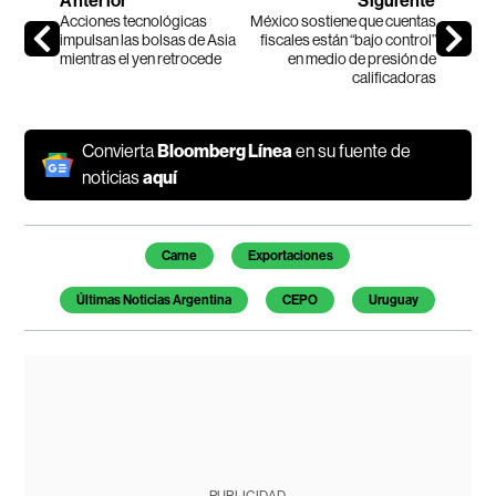
Anterior
Siguiente
Acciones tecnológicas
México sostiene que cuentas
impulsan las bolsas de Asia
fiscales están “bajo control”
mientras el yen retrocede
en medio de presión de
calificadoras
Convierta
Bloomberg Línea
en su fuente de
noticias
aquí
Temas de este artículo
Carne
Exportaciones
Últimas Noticias Argentina
CEPO
Uruguay
PUBLICIDAD