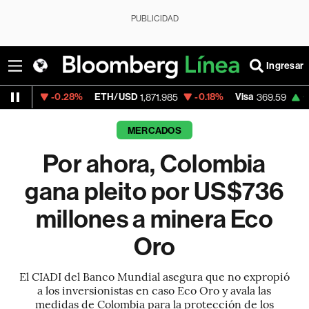
PUBLICIDAD
Ingresar
0.28%
ETH/USD
-0.18%
Visa
+1.07%
Merc
1,871.985
369.59
MERCADOS
Por ahora, Colombia
gana pleito por US$736
millones a minera Eco
Oro
El CIADI del Banco Mundial asegura que no expropió
a los inversionistas en caso Eco Oro y avala las
medidas de Colombia para la protección de los