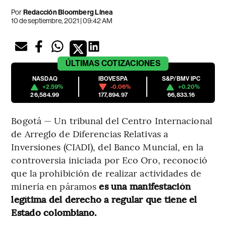
Por
Redacción Bloomberg Línea
10 de septiembre, 2021 | 09:42 AM
ÚLTIMAS
COTIZACIONES
NASDAQ
IBOVESPA
S&P/BMV IPC
+2.59%
-0.06%
+0.20%
26,584.99
177,894.97
66,833.16
Bogotá — Un tribunal del Centro Internacional
de Arreglo de Diferencias Relativas a
Inversiones (CIADI), del Banco Muncial, en la
controversia iniciada por Eco Oro, reconoció
que la prohibición de realizar actividades de
minería en páramos
es una manifestación
legítima del derecho a regular que tiene el
Estado colombiano.