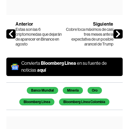
Anterior
Siguiente
Estas son las 6
Cobre toca máximos de casi
criptomonedas que dejarán
tres meses ante la
de aparecer en Binance en
expectativa de un posible
agosto
arancel de Trump
Convierta
Bloomberg Línea
en su fuente de
noticias
aquí
Temas de este artículo
Banco Mundial
Minería
Oro
Bloomberg Línea
Bloomberg Línea Colombia