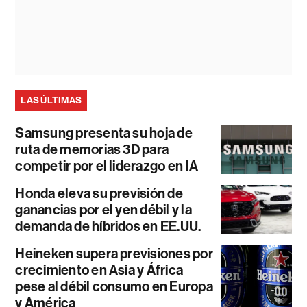
LAS ÚLTIMAS
Samsung presenta su hoja de
ruta de memorias 3D para
competir por el liderazgo en IA
Honda eleva su previsión de
ganancias por el yen débil y la
demanda de híbridos en EE.UU.
Heineken supera previsiones por
crecimiento en Asia y África
pese al débil consumo en Europa
y América