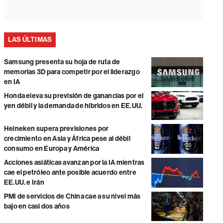
LAS ÚLTIMAS
Samsung presenta su hoja de ruta de
memorias 3D para competir por el liderazgo
en IA
Honda eleva su previsión de ganancias por el
yen débil y la demanda de híbridos en EE.UU.
Heineken supera previsiones por
crecimiento en Asia y África pese al débil
consumo en Europa y América
Acciones asiáticas avanzan por la IA mientras
cae el petróleo ante posible acuerdo entre
EE.UU. e Irán
PMI de servicios de China cae a su nivel más
bajo en casi dos años