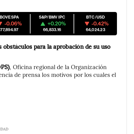
IBOVESPA
S&P/BMV IPC
BTC/USD
-0.06%
+0.20%
-0.42%
177,894.97
66,833.16
64,024.23
 obstáculos para la aprobación de su uso
OPS)
, Oficina regional de la Organización
ncia de prensa los motivos por los cuales el
IDAD