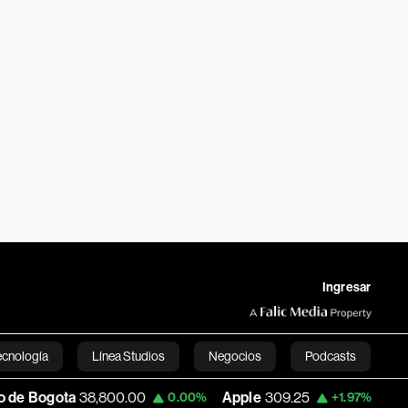
Ingresar
ecnología
Línea Studios
Negocios
Podcasts
38,800.00
Apple
309.25
USD COP
3,195.
0.00%
+1.97%
English