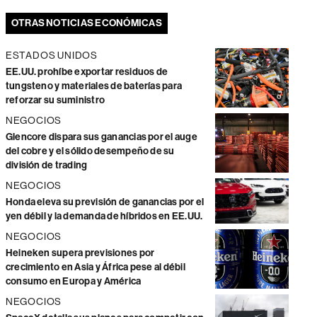
OTRAS NOTICIAS ECONÓMICAS
ESTADOS UNIDOS
EE.UU. prohíbe exportar residuos de
tungsteno y materiales de baterías para
reforzar su suministro
NEGOCIOS
Glencore dispara sus ganancias por el auge
del cobre y el sólido desempeño de su
división de trading
NEGOCIOS
Honda eleva su previsión de ganancias por el
yen débil y la demanda de híbridos en EE.UU.
NEGOCIOS
Heineken supera previsiones por
crecimiento en Asia y África pese al débil
consumo en Europa y América
NEGOCIOS