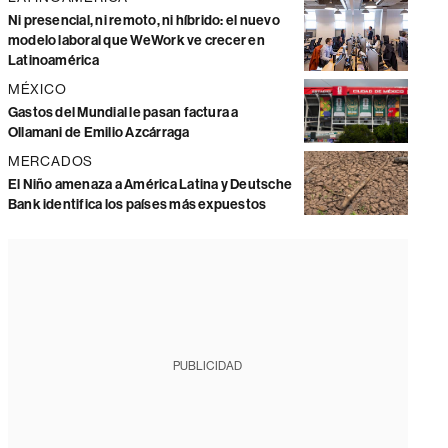
Ni presencial, ni remoto, ni híbrido: el nuevo
modelo laboral que WeWork ve crecer en
Latinoamérica
MÉXICO
Gastos del Mundial le pasan factura a
Ollamani de Emilio Azcárraga
MERCADOS
El Niño amenaza a América Latina y Deutsche
Bank identifica los países más expuestos
PUBLICIDAD