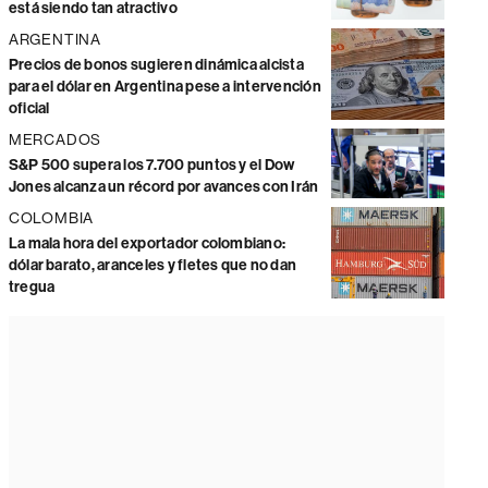
está siendo tan atractivo
ARGENTINA
Precios de bonos sugieren dinámica alcista
para el dólar en Argentina pese a intervención
oficial
MERCADOS
S&P 500 supera los 7.700 puntos y el Dow
Jones alcanza un récord por avances con Irán
COLOMBIA
La mala hora del exportador colombiano:
dólar barato, aranceles y fletes que no dan
tregua