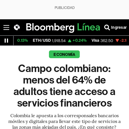
PUBLICIDAD
Ingresar
3%
ETH/USD
+0.24%
Visa
-2.15%
MercadoL
1,918.54
362.50
ECONOMÍA
Campo colombiano:
menos del 64% de
adultos tiene acceso a
servicios financieros
Colombia le apuesta a los corresponsales bancarios
móviles y digitales para llevar este tipo de servicios a
las zonas más alejadas del país. ¿En qué consiste?