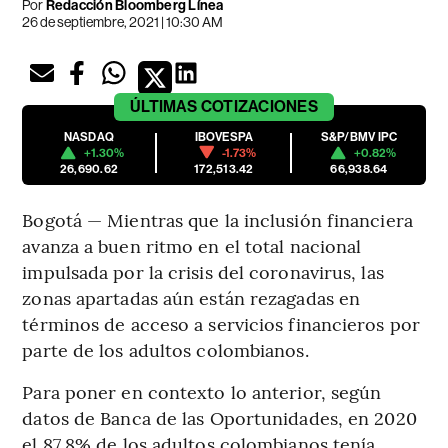
Por
Redacción Bloomberg Línea
26 de septiembre, 2021 | 10:30 AM
ÚLTIMAS
COTIZACIONES
NASDAQ
IBOVESPA
S&P/BMV IPC
+1.30%
-1.73%
+0.82%
26,690.62
172,513.42
66,938.64
Bogotá — Mientras que la inclusión financiera
avanza a buen ritmo en el total nacional
impulsada por la crisis del coronavirus, las
zonas apartadas aún están rezagadas en
términos de acceso a servicios financieros por
parte de los adultos colombianos.
Para poner en contexto lo anterior, según
datos de Banca de las Oportunidades, en 2020
el 87,8% de los adultos colombianos tenía