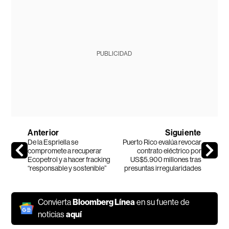
PUBLICIDAD
Anterior
Siguiente
De la Espriella se
Puerto Rico evalúa revocar
compromete a recuperar
contrato eléctrico por
Ecopetrol y a hacer fracking
US$5.900 millones tras
“responsable y sostenible”
presuntas irregularidades
Convierta
Bloomberg Línea
en su fuente de
noticias
aquí