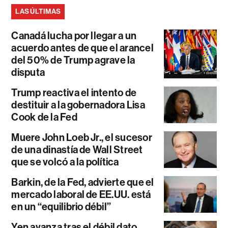
LAS ÚLTIMAS
Canadá lucha por llegar a un
acuerdo antes de que el arancel
del 50% de Trump agrave la
disputa
Trump reactiva el intento de
destituir a la gobernadora Lisa
Cook de la Fed
Muere John Loeb Jr., el sucesor
de una dinastía de Wall Street
que se volcó a la política
Barkin, de la Fed, advierte que el
mercado laboral de EE.UU. está
en un “equilibrio débil”
Yen avanza tras el débil dato