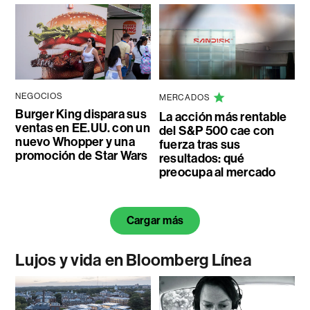
NEGOCIOS
MERCADOS
Burger King dispara sus
La acción más rentable
ventas en EE.UU. con un
del S&P 500 cae con
nuevo Whopper y una
fuerza tras sus
promoción de Star Wars
resultados: qué
preocupa al mercado
Cargar más
Lujos y vida en Bloomberg Línea