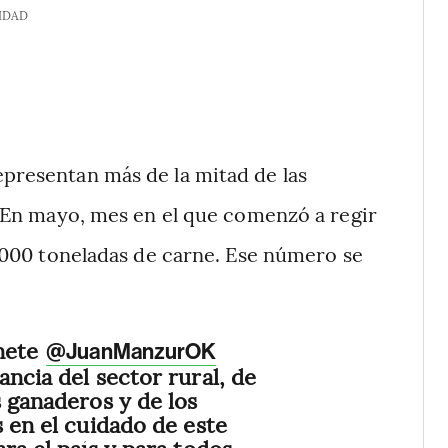
IDAD
epresentan más de la mitad de las
 En mayo, mes en el que comenzó a regir
.000 toneladas de carne. Ese número se
inete
@JuanManzurOK
ncia del sector rural, de
s ganaderos y de los
s en el cuidado de este
ra el país y para todos