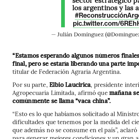
los argentinos y las 
#ReconstrucciónArg
pic.twitter.com/6RE
— Julián Domínguez (@Domingue
“Estamos esperando algunos números finales p
final, pero se estaría liberando una parte im
titular de Federación Agraria Argentina.
Por su parte,
Elbio Laucirica
, presidente inte
Agropecuaria Limitada, afirmó que
mañana se 
comúnmente se llama “vaca china”.
“Esto es lo que habíamos solicitado al Ministro 
dificultades que tenemos por la medida del cie
que además no se consume en el país”, aclaró
para generar mejores condiciones y un gran al