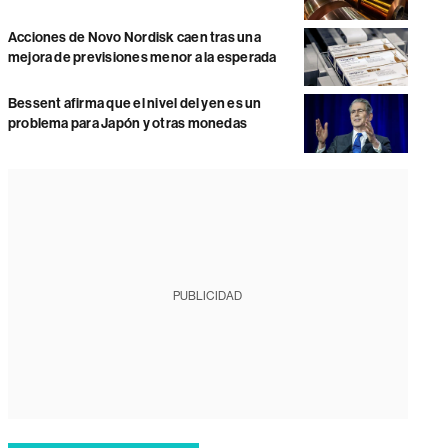
Acciones de Novo Nordisk caen tras una
mejora de previsiones menor a la esperada
Bessent afirma que el nivel del yen es un
problema para Japón y otras monedas
PUBLICIDAD