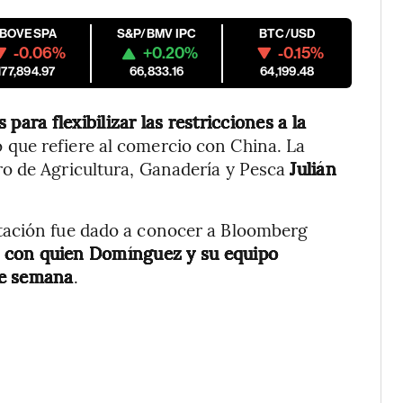
IBOVESPA
S&P/BMV IPC
BTC/USD
-0.06%
+0.20%
-0.15%
177,894.97
66,833.16
64,199.48
 para flexibilizar las restricciones a la
 que refiere al comercio con China. La
o de Agricultura, Ganadería y Pesca
Julián
tación fue dado a conocer a Bloomberg
, con quien Domínguez y su equipo
de semana
.