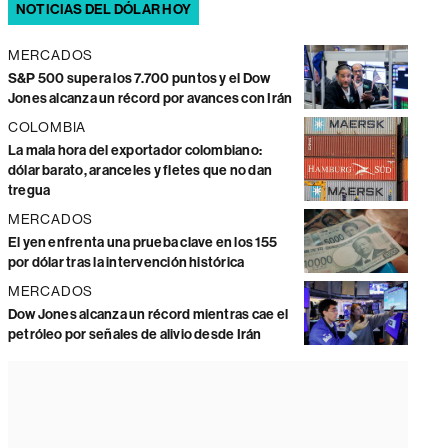
NOTICIAS DEL DÓLAR HOY
MERCADOS
S&P 500 supera los 7.700 puntos y el Dow
Jones alcanza un récord por avances con Irán
COLOMBIA
La mala hora del exportador colombiano:
dólar barato, aranceles y fletes que no dan
tregua
MERCADOS
El yen enfrenta una prueba clave en los 155
por dólar tras la intervención histórica
MERCADOS
Dow Jones alcanza un récord mientras cae el
petróleo por señales de alivio desde Irán