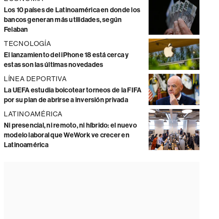
Los 10 países de Latinoamérica en donde los
bancos generan más utilidades, según
Felaban
TECNOLOGÍA
El lanzamiento del iPhone 18 está cerca y
estas son las últimas novedades
LÍNEA DEPORTIVA
La UEFA estudia boicotear torneos de la FIFA
por su plan de abrirse a inversión privada
LATINOAMÉRICA
Ni presencial, ni remoto, ni híbrido: el nuevo
modelo laboral que WeWork ve crecer en
Latinoamérica