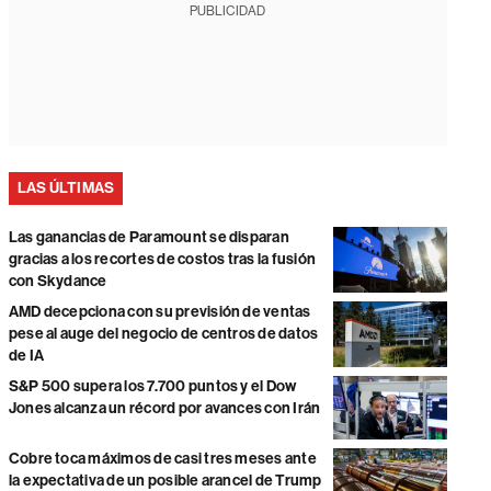
PUBLICIDAD
LAS ÚLTIMAS
Las ganancias de Paramount se disparan
gracias a los recortes de costos tras la fusión
con Skydance
AMD decepciona con su previsión de ventas
pese al auge del negocio de centros de datos
de IA
S&P 500 supera los 7.700 puntos y el Dow
Jones alcanza un récord por avances con Irán
Cobre toca máximos de casi tres meses ante
la expectativa de un posible arancel de Trump