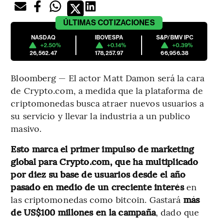
ÚLTIMAS
COTIZACIONES
NASDAQ
IBOVESPA
S&P/BMV IPC
+2.50%
+0.14%
+0.39%
26,562.47
178,257.97
66,956.38
Bloomberg — El actor Matt Damon será la cara
de Crypto.com, a medida que la plataforma de
criptomonedas busca atraer nuevos usuarios a
su servicio y llevar la industria a un publico
masivo.
Esto marca el primer impulso de marketing
global para Crypto.com, que ha multiplicado
por diez su base de usuarios desde el año
pasado en medio de un creciente interés
en
las criptomonedas como bitcoin. Gastará
más
de US$100 millones en la campaña
, dado que