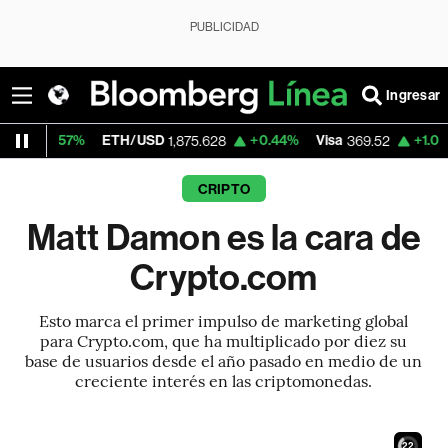
PUBLICIDAD
Ingresar
%
ETH/USD
+0.44%
Visa
+1.05%
Mercado
1,875.628
369.52
CRIPTO
Matt Damon es la cara de
Crypto.com
Esto marca el primer impulso de marketing global
para Crypto.com, que ha multiplicado por diez su
base de usuarios desde el año pasado en medio de un
creciente interés en las criptomonedas.
21