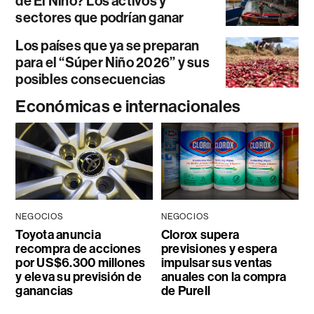
de El Niño? Los activos y
sectores que podrían ganar
Los países que ya se preparan
para el “Súper Niño 2026” y sus
posibles consecuencias
Económicas e internacionales
NEGOCIOS
NEGOCIOS
Toyota anuncia
Clorox supera
recompra de acciones
previsiones y espera
por US$6.300 millones
impulsar sus ventas
y eleva su previsión de
anuales con la compra
ganancias
de Purell