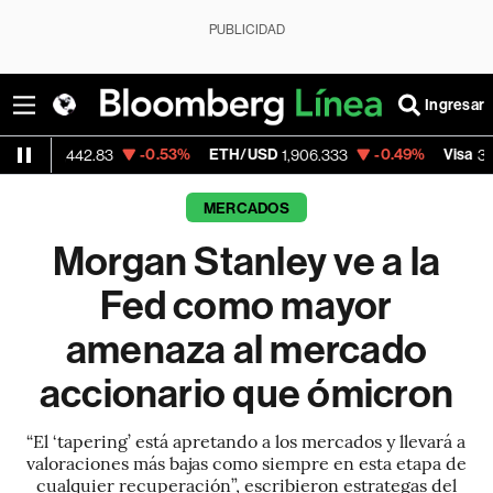
PUBLICIDAD
Ingresar
-0.53%
ETH/USD
-0.49%
Visa
+0
42.83
1,906.333
370.47
MERCADOS
Morgan Stanley ve a la
Fed como mayor
amenaza al mercado
accionario que ómicron
“El ‘tapering’ está apretando a los mercados y llevará a
valoraciones más bajas como siempre en esta etapa de
cualquier recuperación”, escribieron estrategas del