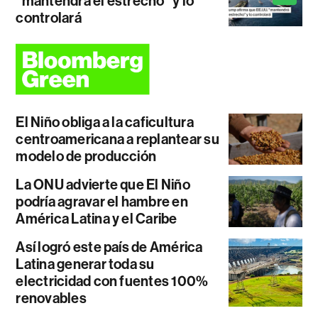
"mantendrá el estrecho" y lo
controlará
El Niño obliga a la caficultura
centroamericana a replantear su
modelo de producción
La ONU advierte que El Niño
podría agravar el hambre en
América Latina y el Caribe
Así logró este país de América
Latina generar toda su
electricidad con fuentes 100%
renovables