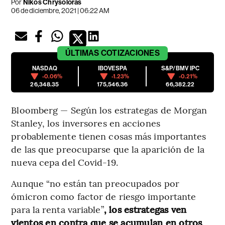
Por
Nikos Chrysoloras
06 de diciembre, 2021 | 06:22 AM
ÚLTIMAS
COTIZACIONES
NASDAQ
IBOVESPA
S&P/BMV IPC
-0.06%
-1.23%
-0.21%
26,348.35
175,546.36
66,382.22
Bloomberg — Según los estrategas de Morgan
Stanley, los inversores en acciones
probablemente tienen cosas más importantes
de las que preocuparse que la aparición de la
nueva cepa del Covid-19.
Aunque “no están tan preocupados por
ómicron como factor de riesgo importante
para la renta variable”
, los estrategas ven
vientos en contra que se acumulan en otros