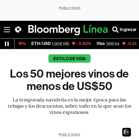
PUBLICIDAD
Ingresar
ETH/USD
-0.40%
Visa
-0.28%
MercadoL
1,908.195
368.54
ESTILO DE VIDA
Los 50 mejores vinos de
menos de US$50
La temporada navideña es la mejor época para las
rebajas y los descuentos, sobre todo en lo que sean los
vinos espumosos.
21
PUBLICIDAD