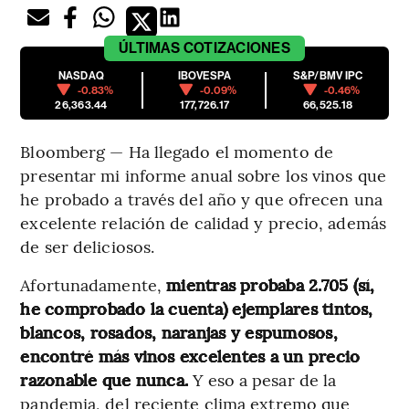
ÚLTIMAS
COTIZACIONES
NASDAQ
IBOVESPA
S&P/BMV IPC
-0.83%
-0.09%
-0.46%
26,363.44
177,726.17
66,525.18
Bloomberg — Ha llegado el momento de
presentar mi informe anual sobre los vinos que
he probado a través del año y que ofrecen una
excelente relación de calidad y precio, además
de ser deliciosos.
Afortunadamente,
mientras probaba 2.705 (sí,
he comprobado la cuenta) ejemplares tintos,
blancos, rosados, naranjas y espumosos,
encontré más vinos excelentes a un precio
razonable que nunca.
Y eso a pesar de la
pandemia, del reciente clima extremo que