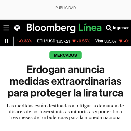
PUBLICIDAD
Ingresar
.38%
ETH/USD
-0.55%
Visa
-0.13%
Mercad
1,857.21
365.67
MERCADOS
Erdogan anuncia
medidas extraordinarias
para proteger la lira turca
Las medidas están destinadas a mitigar la demanda de
dólares de los inversionistas minoristas y poner fin a
tres meses de turbulencias para la moneda nacional