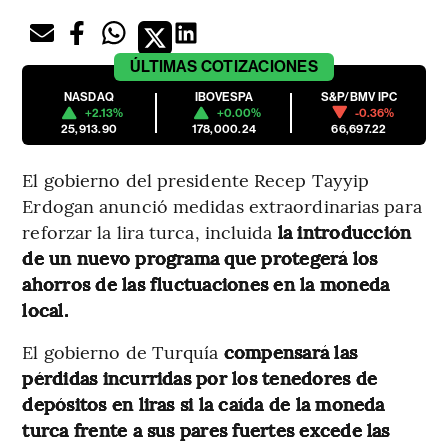
ÚLTIMAS
COTIZACIONES
NASDAQ
IBOVESPA
S&P/BMV IPC
+2.13%
+0.00%
-0.36%
25,913.90
178,000.24
66,697.22
El gobierno del presidente Recep Tayyip
Erdogan anunció medidas extraordinarias para
reforzar la lira turca, incluida
la introducción
de un nuevo programa que protegerá los
ahorros de las fluctuaciones en la moneda
local.
El gobierno de Turquía
compensará las
pérdidas incurridas por los tenedores de
depósitos en liras si la caída de la moneda
turca frente a sus pares fuertes excede las