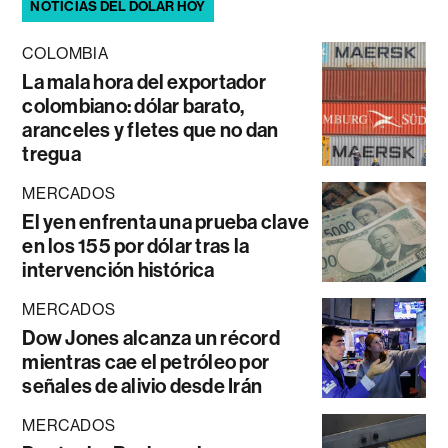
NOTICIAS DEL DÓLAR HOY
COLOMBIA
La mala hora del exportador
colombiano: dólar barato,
aranceles y fletes que no dan
tregua
MERCADOS
El yen enfrenta una prueba clave
en los 155 por dólar tras la
intervención histórica
MERCADOS
Dow Jones alcanza un récord
mientras cae el petróleo por
señales de alivio desde Irán
MERCADOS