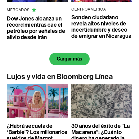
CENTROAMÉRICA
MERCADOS
Sondeo ciudadano
Dow Jones alcanza un
revela altos niveles de
récord mientras cae el
incertidumbre y deseo
petróleo por señales de
de emigrar en Nicaragua
alivio desde Irán
Cargar más
Lujos y vida en Bloomberg Línea
¿Habrá secuela de
30 años del éxito de “La
‘Barbie’? Los millonarios
Macarena”: ¿Cuánto
sueldos de Margot
dinero ha generado la