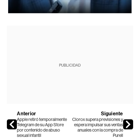
PUBLICIDAD
Anterior
Siguiente
Apple retiró temporalmente
Clorox supera previsiones y
Telegram de su App Store
espera impulsar sus ventas
por contenido de abuso
anuales con la compra de
sexual infantil
Purell