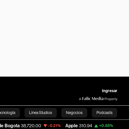
Ingresar
ecnología
Línea Studios
Negocios
Podcasts
,720.00
Apple
310.94
USD COP
3,175.95
-0.21%
+0.55%
English