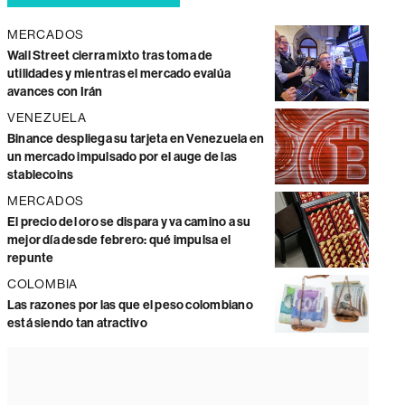
MERCADOS
Wall Street cierra mixto tras toma de
utilidades y mientras el mercado evalúa
avances con Irán
VENEZUELA
Binance despliega su tarjeta en Venezuela en
un mercado impulsado por el auge de las
stablecoins
MERCADOS
El precio del oro se dispara y va camino a su
mejor día desde febrero: qué impulsa el
repunte
COLOMBIA
Las razones por las que el peso colombiano
está siendo tan atractivo