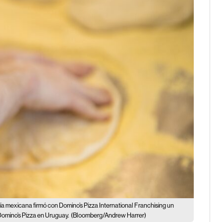
a mexicana firmó con Domino’s Pizza International Franchising un
Domino’s Pizza en Uruguay.
(Bloomberg/Andrew Harrer)