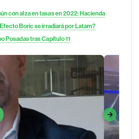
aún con alza en tasas en 2022: Hacienda
Efecto Boric se irradiará por Latam?
po Posadas tras Capítulo 11