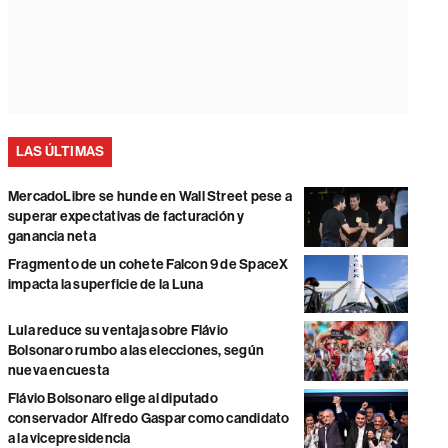
LAS ÚLTIMAS
MercadoLibre se hunde en Wall Street pese a
superar expectativas de facturación y
ganancia neta
Fragmento de un cohete Falcon 9 de SpaceX
impacta la superficie de la Luna
Lula reduce su ventaja sobre Flávio
Bolsonaro rumbo a las elecciones, según
nueva encuesta
Flávio Bolsonaro elige al diputado
conservador Alfredo Gaspar como candidato
a la vicepresidencia