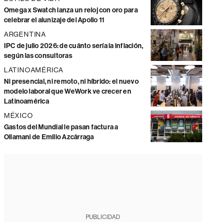
Omega x Swatch lanza un reloj con oro para
celebrar el alunizaje del Apollo 11
ARGENTINA
IPC de julio 2026: de cuánto sería la inflación,
según las consultoras
LATINOAMÉRICA
Ni presencial, ni remoto, ni híbrido: el nuevo
modelo laboral que WeWork ve crecer en
Latinoamérica
MÉXICO
Gastos del Mundial le pasan factura a
Ollamani de Emilio Azcárraga
PUBLICIDAD