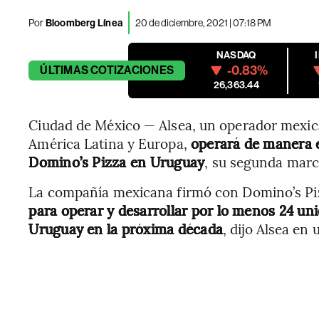
Por
Bloomberg Línea
20 de diciembre, 2021 | 07:18 PM
NASDAQ
-0.83%
ÚLTIMAS
COTIZACIONES
26,363.44
Ciudad de México — Alsea, un operador mexic
América Latina y Europa,
operará de manera e
Domino’s Pizza en Uruguay
, su segunda marc
La compañía mexicana firmó con Domino’s Piz
para operar y desarrollar por lo menos 24 un
Uruguay en la próxima década
, dijo Alsea en