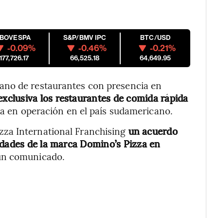
IBOVESPA
S&P/BMV IPC
BTC/USD
-0.09%
-0.46%
-0.21%
177,726.17
66,525.18
64,649.95
ano de restaurantes con presencia en
xclusiva los restaurantes de comida rápida
a en operación en el país sudamericano.
za International Franchising
un acuerdo
idades de la marca Domino’s Pizza en
 un comunicado.