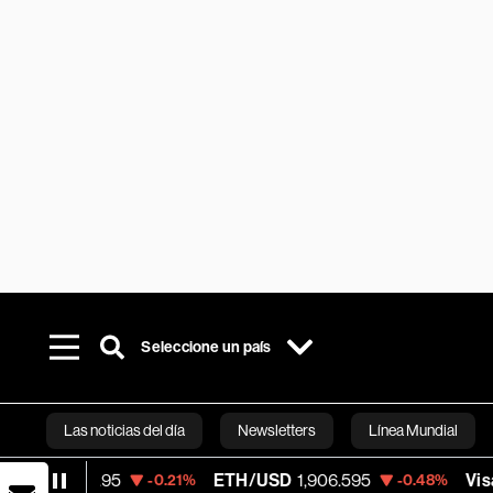
Seleccione un país
Las noticias del día
Newsletters
Línea Mundial
.95
ETH/USD
1,906.595
Visa
368.54
-0.21%
-0.48%
-
Bloomberg 