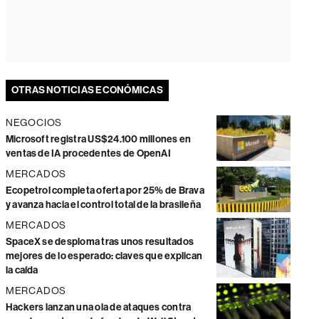
OTRAS NOTICIAS ECONÓMICAS
NEGOCIOS
Microsoft registra US$24.100 millones en
ventas de IA procedentes de OpenAI
MERCADOS
Ecopetrol completa oferta por 25% de Brava
y avanza hacia el control total de la brasileña
MERCADOS
SpaceX se desploma tras unos resultados
mejores de lo esperado: claves que explican
la caída
MERCADOS
Hackers lanzan una ola de ataques contra