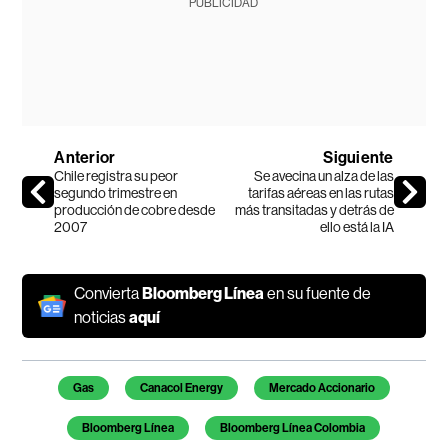
PUBLICIDAD
Anterior
Siguiente
Chile registra su peor
Se avecina un alza de las
segundo trimestre en
tarifas aéreas en las rutas
producción de cobre desde
más transitadas y detrás de
2007
ello está la IA
Convierta
Bloomberg Línea
en su fuente de
noticias
aquí
Temas de este artículo
Gas
Canacol Energy
Mercado Accionario
Bloomberg Línea
Bloomberg Línea Colombia