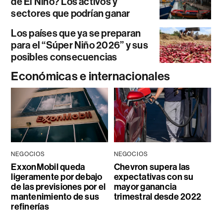
de El Niño? Los activos y
sectores que podrían ganar
Los países que ya se preparan
para el “Súper Niño 2026” y sus
posibles consecuencias
Económicas e internacionales
NEGOCIOS
NEGOCIOS
ExxonMobil queda
Chevron supera las
ligeramente por debajo
expectativas con su
de las previsiones por el
mayor ganancia
mantenimiento de sus
trimestral desde 2022
refinerías