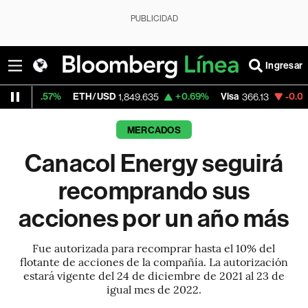
PUBLICIDAD
Ingresar
%
ETH/USD
+0.69%
Visa
-0.04%
Mercado
1,849.635
366.13
MERCADOS
Canacol Energy seguirá
recomprando sus
acciones por un año más
Fue autorizada para recomprar hasta el 10% del
flotante de acciones de la compañía. La autorización
estará vigente del 24 de diciembre de 2021 al 23 de
igual mes de 2022.