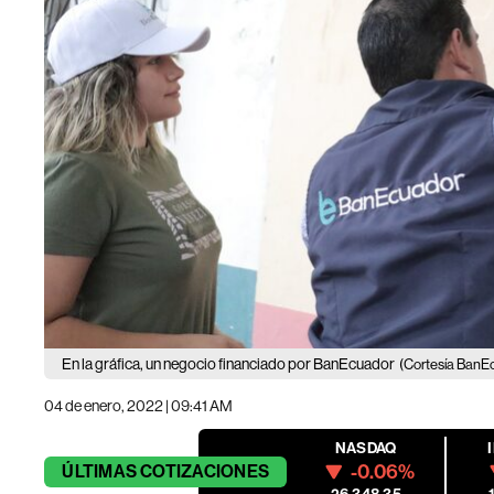
En la gráfica, un negocio financiado por BanEcuador
(Cortesía BanE
04 de enero, 2022 | 09:41 AM
NASDAQ
-0.06%
ÚLTIMAS
COTIZACIONES