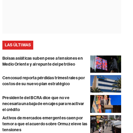
LAS ÚLTIMAS
Bolsas asiáticas suben pese a tensiones en
Medio Oriente y al repunte del petróleo
Cencosud reporta pérdidas trimestrales por
costos de su nuevo plan estratégico
Presidente del BCRA dice que no ve
necesaria una baja de encajes para reactivar
el crédito
Activos de mercados emergentes caen por
temor a que el acuerdo sobre Ormuz eleve las
tensiones