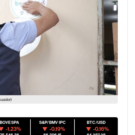
cuador)
IBOVESPA
S&P/BMV IPC
BTC/USD
-1.23%
-0.19%
-0.16%