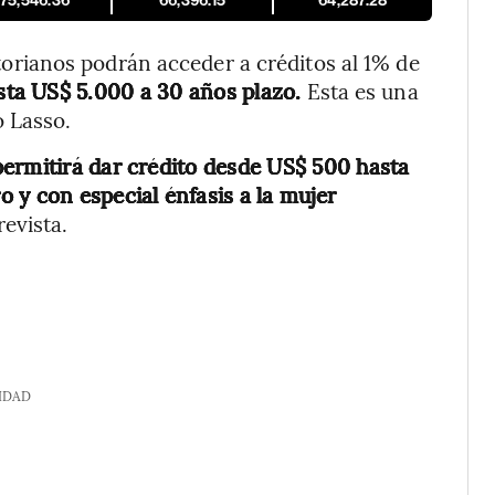
175,546.36
66,396.15
64,287.28
rianos podrán acceder a créditos al 1% de
ta US$ 5.000 a 30 años plazo.
Esta es una
 Lasso.
ermitirá dar crédito desde US$ 500 hasta
 y con especial énfasis a la mujer
evista.
IDAD