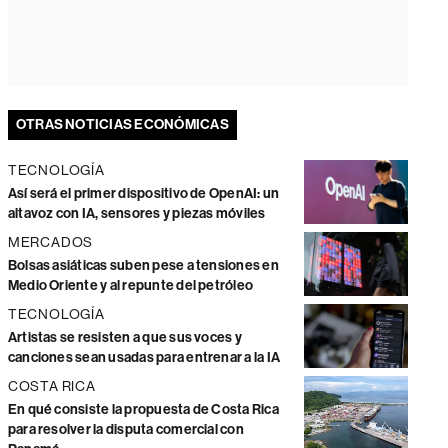
OTRAS NOTICIAS ECONÓMICAS
TECNOLOGÍA
Así será el primer dispositivo de OpenAI: un
altavoz con IA, sensores y piezas móviles
MERCADOS
Bolsas asiáticas suben pese a tensiones en
Medio Oriente y al repunte del petróleo
TECNOLOGÍA
Artistas se resisten a que sus voces y
canciones sean usadas para entrenar a la IA
COSTA RICA
En qué consiste la propuesta de Costa Rica
para resolver la disputa comercial con