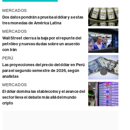
MERCADOS
Dos datos pondrán a prueba al dólar y a estas
tres monedas de América Latina
MERCADOS
Wall Street cierra a la baja por el repunte del
petróleo y nuevas dudas sobre un acuerdo
con Irán
PERÚ
Las proyecciones del precio del dólar en Perú
para el segundo semestre de 2026, según
analistas
MERCADOS
El dólar domina las stablecoins y el avance del
sector lleva el debate más allá del mundo
cripto