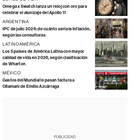
Omega x Swatch lanza un reloj con oro para
celebrar el alunizaje del Apollo 11
ARGENTINA
IPC de julio 2026: de cuánto sería la inflación,
según las consultoras
LATINOAMÉRICA
Los 5 países de América Latina con mayor
calidad de vida en 2026, según clasificación
de Wharton
MÉXICO
Gastos del Mundial le pasan factura a
Ollamani de Emilio Azcárraga
PUBLICIDAD