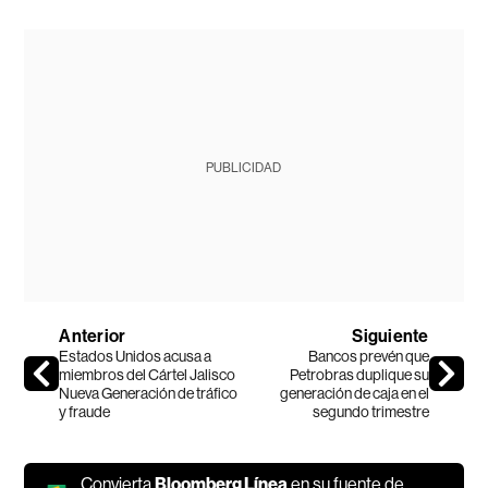
PUBLICIDAD
Anterior
Siguiente
Estados Unidos acusa a
Bancos prevén que
miembros del Cártel Jalisco
Petrobras duplique su
Nueva Generación de tráfico
generación de caja en el
y fraude
segundo trimestre
Convierta
Bloomberg Línea
en su fuente de