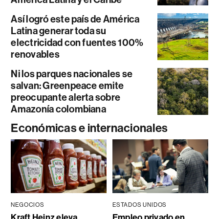
Así logró este país de América
Latina generar toda su
electricidad con fuentes 100%
renovables
Ni los parques nacionales se
salvan: Greenpeace emite
preocupante alerta sobre
Amazonía colombiana
Económicas e internacionales
NEGOCIOS
ESTADOS UNIDOS
Kraft Heinz eleva
Empleo privado en