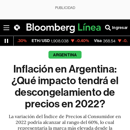
PUBLICIDAD
Ingresar
ETH/USD
-0.40%
Visa
-0.28%
MercadoLib
1,908.038
368.54
ARGENTINA
Inflación en Argentina:
¿Qué impacto tendrá el
descongelamiento de
precios en 2022?
La variación del Índice de Precios al Consumidor en
2022 podría alcanzar al rango del 60%, lo cual
representaría la marca más elevada desde la