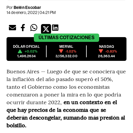
Por
Belén Escobar
14 de enero, 2022 | 04:21 PM
ÚLTIMAS
COTIZACIONES
DÓLAR OFICIAL
MERVAL
NASDAQ
+0.02%
-1.02%
-0.83%
1,496.2634
3,156,332.00
26,363.44
Buenos Aires — Luego de que se conociera que
la inflación del año pasado superó el 50%,
tanto el Gobierno como los economistas
comenzaron a poner la mira en lo que podría
ocurrir durante 2022,
en un contexto en el
que hay precios de la economía que se
deberán descongelar, sumando más presión al
bolsillo.