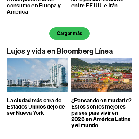
consumo en Europa y
entre EE.UU. e Irán
América
Cargar más
Lujos y vida en Bloomberg Línea
La ciudad más cara de
¿Pensando en mudarte?
Estados Unidos dejó de
Estos son los mejores
ser Nueva York
países para vivir en
2026 en América Latina
y el mundo