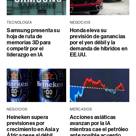
TECNOLOGÍA
NEGOCIOS
Samsung presenta su
Honda eleva su
hoja de ruta de
previsión de ganancias
memorias 3D para
por el yen débil y la
competir por el
demanda de híbridos en
liderazgo en IA
EE.UU.
NEGOCIOS
MERCADOS
Heineken supera
Acciones asiáticas
previsiones por
avanzan por la IA
crecimiento en Asia y
mientras cae el petróleo
África pese al débil
ante posible acuerdo