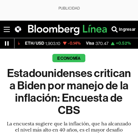
PUBLICIDAD
Ingresar
ETH/USD
-0.14%
Visa
+0.52%
MercadoLib
1,903.10
370.47
ECONOMÍA
Estadounidenses critican
a Biden por manejo de la
inflación: Encuesta de
CBS
La encuesta sugiere que la inflación, que ha alcanzado
el nivel más alto en 40 años, es el mayor desafío