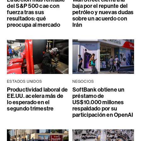
del S&P 500 cae con
baja por el repunte del
fuerza tras sus
petróleo y nuevas dudas
resultados: qué
sobre un acuerdo con
preocupa al mercado
Irán
ESTADOS UNIDOS
NEGOCIOS
Productividad laboral de
SoftBank obtiene un
EE.UU. acelera más de
préstamo de
lo esperado en el
US$10.000 millones
segundo trimestre
respaldado por su
participación en OpenAI