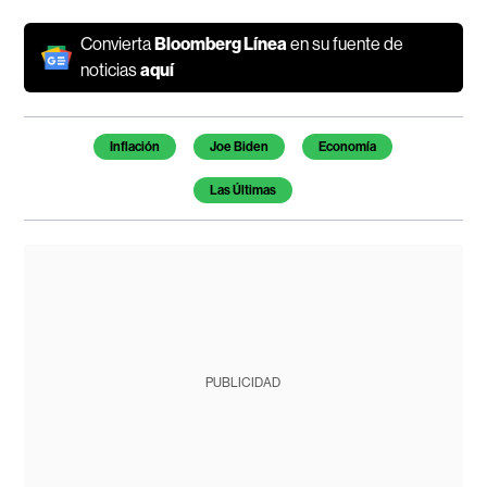
Convierta
Bloomberg Línea
en su fuente de
noticias
aquí
Temas de este artículo
Inflación
Joe Biden
Economía
Las Últimas
PUBLICIDAD