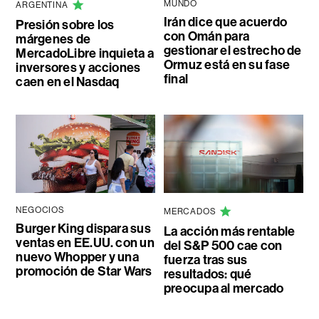
MUNDO
ARGENTINA
Irán dice que acuerdo
Presión sobre los
con Omán para
márgenes de
gestionar el estrecho de
MercadoLibre inquieta a
Ormuz está en su fase
inversores y acciones
final
caen en el Nasdaq
NEGOCIOS
MERCADOS
Burger King dispara sus
La acción más rentable
ventas en EE.UU. con un
del S&P 500 cae con
nuevo Whopper y una
fuerza tras sus
promoción de Star Wars
resultados: qué
preocupa al mercado