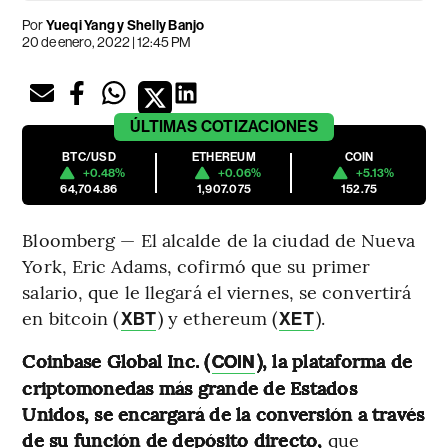
Por
Yueqi Yang y Shelly Banjo
20 de enero, 2022 | 12:45 PM
ÚLTIMAS
COTIZACIONES
BTC/USD
ETHEREUM
COIN
+0.48%
+0.06%
+5.13%
64,704.86
1,907.075
152.75
Bloomberg — El alcalde de la ciudad de Nueva
York, Eric Adams, cofirmó que su primer
salario, que le llegará el viernes, se convertirá
en bitcoin (
) y ethereum (
).
XBT
XET
Coinbase Global Inc. (
), la plataforma de
COIN
criptomonedas más grande de Estados
Unidos, se encargará de la conversión a través
de su función de depósito directo,
que