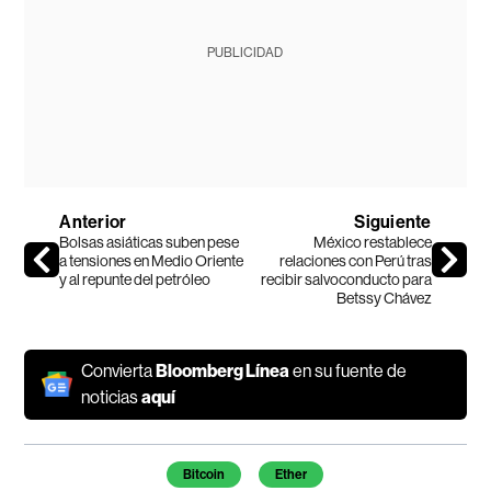
PUBLICIDAD
Anterior
Siguiente
Bolsas asiáticas suben pese
México restablece
a tensiones en Medio Oriente
relaciones con Perú tras
y al repunte del petróleo
recibir salvoconducto para
Betssy Chávez
Convierta
Bloomberg Línea
en su fuente de
noticias
aquí
Temas de este artículo
Bitcoin
Ether