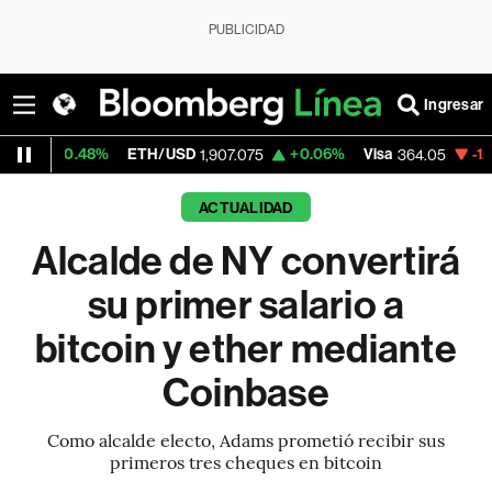
PUBLICIDAD
Ingresar
%
ETH/USD
+0.06%
Visa
-1.73%
Mercado
1,907.075
364.05
ACTUALIDAD
Alcalde de NY convertirá
su primer salario a
bitcoin y ether mediante
Coinbase
Como alcalde electo, Adams prometió recibir sus
primeros tres cheques en bitcoin