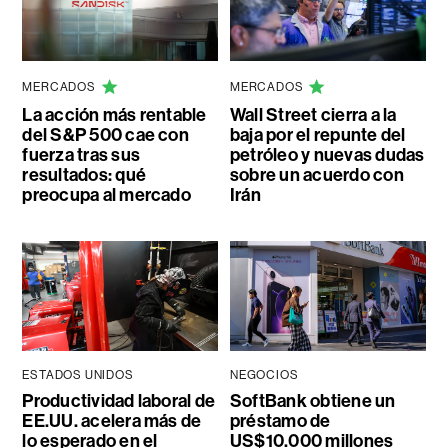
MERCADOS
MERCADOS
La acción más rentable
Wall Street cierra a la
del S&P 500 cae con
baja por el repunte del
fuerza tras sus
petróleo y nuevas dudas
resultados: qué
sobre un acuerdo con
preocupa al mercado
Irán
ESTADOS UNIDOS
NEGOCIOS
Productividad laboral de
SoftBank obtiene un
EE.UU. acelera más de
préstamo de
lo esperado en el
US$10.000 millones