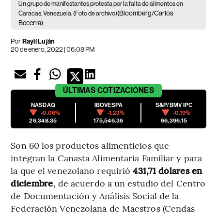
Un grupo de manifestantes protesta por la falta de alimentos en
(Bloomberg/Carlos
Caracas, Venezuela. (Foto de archivo)
Becerra)
Por
Raylí Luján
20 de enero, 2022 | 06:08 PM
ÚLTIMAS
COTIZACIONES
NASDAQ
IBOVESPA
S&P/BMV IPC
-0.06%
-1.23%
-0.19%
26,348.35
175,546.36
66,396.15
Son 60 los productos alimenticios que
integran la Canasta Alimentaria Familiar y para
la que el venezolano requirió
431,71 dólares en
diciembre
, de acuerdo a un estudio del Centro
de Documentación y Análisis Social de la
Federación Venezolana de Maestros (Cendas-