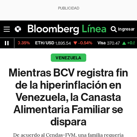
PUBLICIDAD
Ingresar
35%
ETH/USD
-0.54%
Visa
+0.52%
Mercad
1,895.54
370.47
VENEZUELA
Mientras BCV registra fin
de la hiperinflación en
Venezuela, la Canasta
Alimentaria Familiar se
dispara
De acuerdo al Cendas-FVM, una familia requería