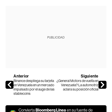
PUBLICIDAD
Anterior
Siguiente
Binance despliega su tarjeta
¿General Motors de vuelta en
en Venezuela en un mercado
Venezuela? La automotriz
impulsado por el auge de las
aclara su posición oficial
stablecoins
Convierta
Bloomberg Línea
en su fuente de