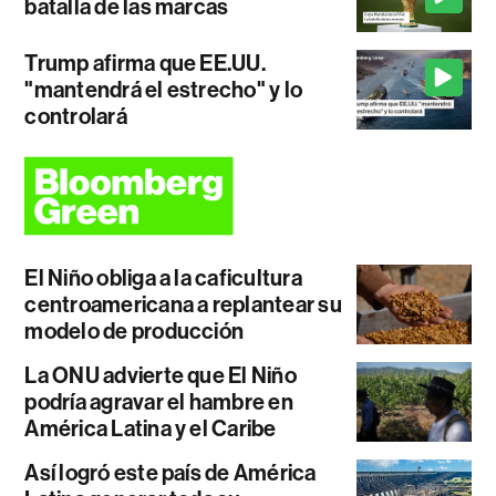
batalla de las marcas
Trump afirma que EE.UU.
"mantendrá el estrecho" y lo
controlará
El Niño obliga a la caficultura
centroamericana a replantear su
modelo de producción
La ONU advierte que El Niño
podría agravar el hambre en
América Latina y el Caribe
Así logró este país de América