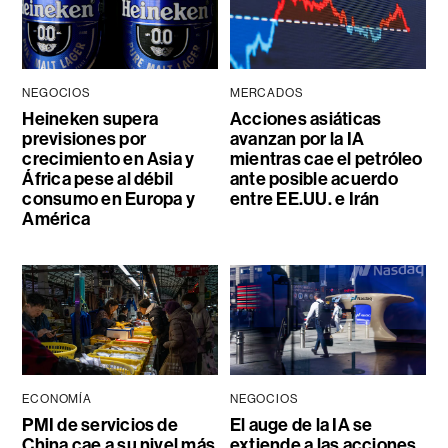
NEGOCIOS
MERCADOS
Heineken supera
Acciones asiáticas
previsiones por
avanzan por la IA
crecimiento en Asia y
mientras cae el petróleo
África pese al débil
ante posible acuerdo
consumo en Europa y
entre EE.UU. e Irán
América
ECONOMÍA
NEGOCIOS
PMI de servicios de
El auge de la IA se
China cae a su nivel más
extiende a las acciones