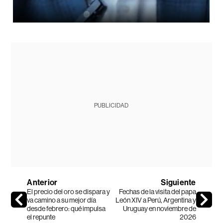
PUBLICIDAD
Anterior
Siguiente
El precio del oro se dispara y
Fechas de la visita del papa
va camino a su mejor día
León XIV a Perú, Argentina y
desde febrero: qué impulsa
Uruguay en noviembre de
el repunte
2026