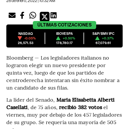
28 de enero, 2022 | 10:32 AM
ÚLTIMAS
COTIZACIONES
NASDAQ
IBOVESPA
S&P/BMV IPC
-0.05%
+0.50%
+0.37%
26,571.53
178,780.17
67,079.61
Bloomberg — Los legisladores italianos no
lograron elegir un nuevo presidente por
quinta vez, luego de que los partidos de
centroderecha intentaran sin éxito nombrar a
un candidato de sus filas.
La líder del Senado,
Maria Elisabetta Alberti
Casellati
, de 75 años,
recibió 382 votos
el
viernes, muy por debajo de los 457 legisladores
de su grupo. Se requería una mayoría de 505