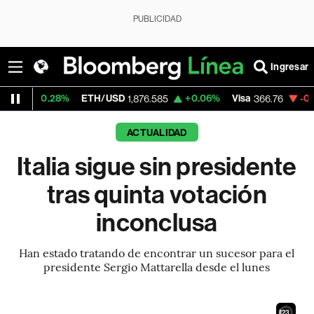
PUBLICIDAD
Ingresar
8%
ETH/USD
+0.06%
Visa
-0.77%
Mercad
1,876.585
366.76
ACTUALIDAD
Italia sigue sin presidente
tras quinta votación
inconclusa
Han estado tratando de encontrar un sucesor para el
presidente Sergio Mattarella desde el lunes
21