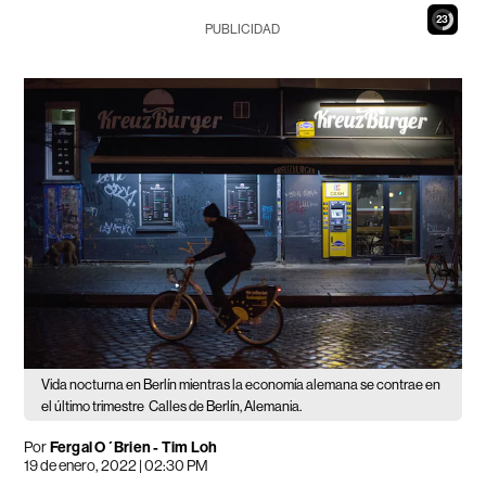
21
PUBLICIDAD
Vida nocturna en Berlín mientras la economía alemana se contrae en
el último trimestre
Calles de Berlín, Alemania.
Por
Fergal O´Brien - Tim Loh
19 de enero, 2022 | 02:30 PM