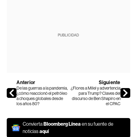
PUBLICIDAD
Anterior
Siguiente
De las guerras a la pandemia,
¿Flores a Milei y advertencia
¿cómo reaccionó el petróleo
para Trump? Claves del
a choques globales desde
discurso de Ben Shapiro en
los años 80?
el CPAC
Convierta
Bloomberg Línea
en su fuente de
noticias
aquí