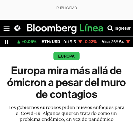
PUBLICIDAD
Ingresar
5%
ETH/USD
-0.22%
Visa
-0.28%
Mercado
1,911.515
368.54
EUROPA
Europa mira más allá de
ómicron a pesar del muro
de contagios
Los gobiernos europeos piden nuevos enfoques para
el Covid-19. Algunos quieren tratarlo como un
problema endémico, en vez de pandémico