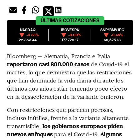
ÚLTIMAS
COTIZACIONES
NASDAQ
IBOVESPA
S&P/BMV IPC
-0.83%
-0.09%
-0.46%
26,363.44
177,726.17
66,525.18
Bloomberg — Alemania, Francia e Italia
reportaron casi 800.000 casos
de Covid-19 el
martes, lo que demuestra que las restricciones
que han dominado la vida diaria durante los
últimos dos años están teniendo poco efecto
en la desaceleración de la variante ómicron.
Con restricciones que parecen porosas,
incluso inútiles, frente a la variante altamente
transmisible,
los gobiernos europeos piden
nuevos enfoques
para el Covid-19.
Algunos