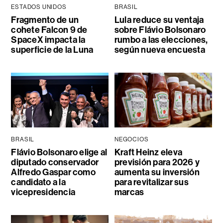
ESTADOS UNIDOS
BRASIL
Fragmento de un
Lula reduce su ventaja
cohete Falcon 9 de
sobre Flávio Bolsonaro
SpaceX impacta la
rumbo a las elecciones,
superficie de la Luna
según nueva encuesta
BRASIL
NEGOCIOS
Flávio Bolsonaro elige al
Kraft Heinz eleva
diputado conservador
previsión para 2026 y
Alfredo Gaspar como
aumenta su inversión
candidato a la
para revitalizar sus
vicepresidencia
marcas