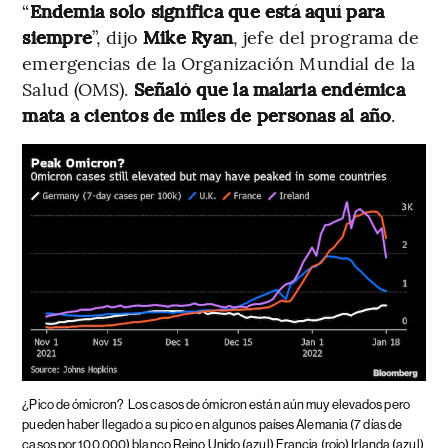
“
Endemia solo significa que está aquí para
siempre
”, dijo
Mike Ryan
, jefe del programa de
emergencias de la Organización Mundial de la
Salud (OMS).
Señaló que la malaria endémica
mata a cientos de miles de personas al año
.
¿Pico de ómicron?
Los casos de ómicron están aún muy elevados pero
pueden haber llegado a su pico en algunos países Alemania (7 días de
casos por 100,000) blanco Reino Unido (azul) Francia (rojo) Irlanda (azul)