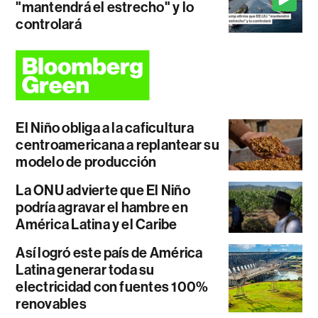
"mantendrá el estrecho" y lo
controlará
El Niño obliga a la caficultura
centroamericana a replantear su
modelo de producción
La ONU advierte que El Niño
podría agravar el hambre en
América Latina y el Caribe
Así logró este país de América
Latina generar toda su
electricidad con fuentes 100%
renovables