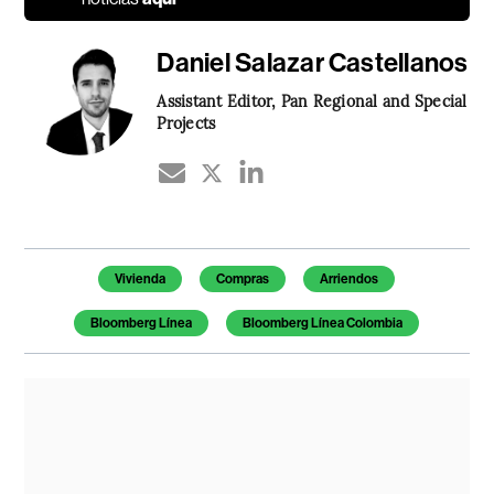
Daniel Salazar Castellanos
Assistant Editor, Pan Regional and Special
Projects
Temas de este artículo
Vivienda
Compras
Arriendos
Bloomberg Línea
Bloomberg Línea Colombia