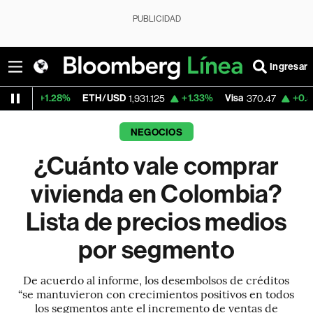
PUBLICIDAD
Ingresar
8%
ETH/USD
+1.33%
Visa
+0.52%
Mercado
1,931.125
370.47
NEGOCIOS
¿Cuánto vale comprar
vivienda en Colombia?
Lista de precios medios
por segmento
De acuerdo al informe, los desembolsos de créditos
“se mantuvieron con crecimientos positivos en todos
los segmentos ante el incremento de ventas de