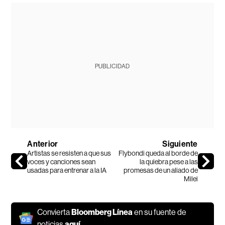
PUBLICIDAD
Anterior
Siguiente
Artistas se resisten a que sus
Flybondi queda al borde de
voces y canciones sean
la quiebra pese a las
usadas para entrenar a la IA
promesas de un aliado de
Milei
Convierta
Bloomberg Línea
en su fuente de
noticias
aquí