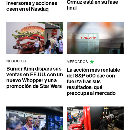
Ormuz está en su fase
inversores y acciones
final
caen en el Nasdaq
NEGOCIOS
MERCADOS
Burger King dispara sus
La acción más rentable
ventas en EE.UU. con un
del S&P 500 cae con
nuevo Whopper y una
fuerza tras sus
promoción de Star Wars
resultados: qué
preocupa al mercado