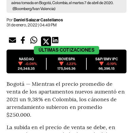
aérea tomada en Bogotá, Colombia, el martes 7 de abril de 2020.
(Bloomberg/Ivan Valencia)
Por
Daniel Salazar Castellanos
31 de enero, 2022 | 04:49 PM
ÚLTIMAS
COTIZACIONES
NASDAQ
IBOVESPA
S&P/BMV IPC
-0.06%
-1.23%
-0.19%
26,348.35
175,546.36
66,396.15
Bogotá — Mientras el precio promedio de
venta de los apartamentos nuevos aumentó en
2021 un 9,38% en Colombia, los cánones de
arrendamiento subieron en promedio
$250.000.
La subida en el precio de venta se debe, en