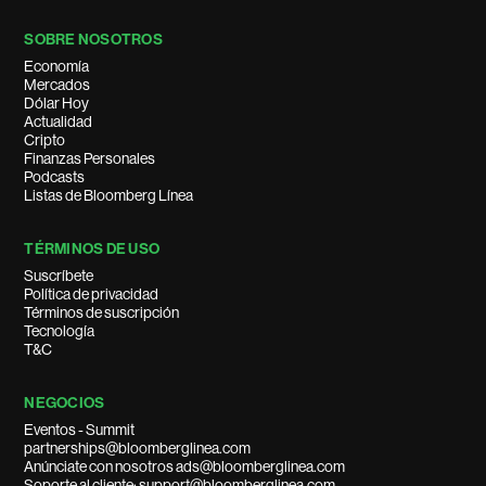
SOBRE NOSOTROS
Economía
Mercados
Dólar Hoy
Actualidad
Cripto
Finanzas Personales
Podcasts
Listas de Bloomberg Línea
TÉRMINOS DE USO
Suscríbete
Política de privacidad
Términos de suscripción
Tecnología
T&C
NEGOCIOS
Eventos - Summit
partnerships@bloomberglinea.com
Anúnciate con nosotros ads@bloomberglinea.com
Soporte al cliente: support@bloomberglinea.com