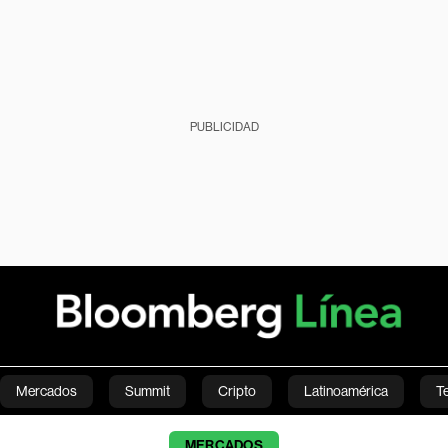
PUBLICIDAD
Mercados
Summit
Cripto
Latinoamérica
T
Green
Economía
Estilo de vida
Mundo
Videos
MERCADOS