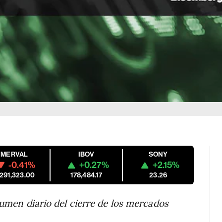
M
MERVAL
IBOV
SONY
-0.41%
+0.27%
+2.15%
,291,323.00
178,484.17
23.26
sumen diario del cierre de los mercados