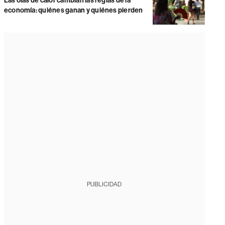
Las olas de calor cambian las reglas de la
economía: quiénes ganan y quiénes pierden
PUBLICIDAD