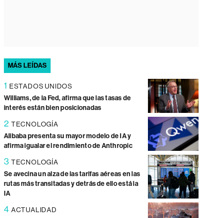
MÁS LEÍDAS
1
ESTADOS UNIDOS
Williams, de la Fed, afirma que las tasas de
interés están bien posicionadas
2
TECNOLOGÍA
Alibaba presenta su mayor modelo de IA y
afirma igualar el rendimiento de Anthropic
3
TECNOLOGÍA
Se avecina un alza de las tarifas aéreas en las
rutas más transitadas y detrás de ello está la
IA
4
ACTUALIDAD