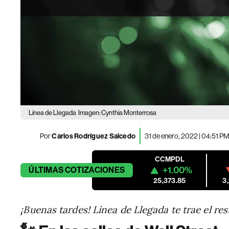
Línea de Llegada
Imagen: Cynthia Monterrosa
Por
Carlos Rodríguez Salcedo
31 de enero, 2022 | 04:51 P
CCMPDL
+1.00%
ÚLTIMAS
COTIZACIONES
25,373.85
3
¡Buenas tardes! Línea de Llegada te trae el re