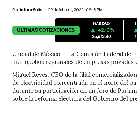
Por
Arturo Solís
02 de febrero, 2022 | 06:18 PM
NASDAQ
+2.13%
ÚLTIMAS
COTIZACIONES
25,913.90
Ciudad de México — La Comisión Federal de El
monopolios regionales de empresas privadas en
Miguel Reyes, CEO de la filial comercializado
de electricidad concentrada en el norte del p
durante su participación en un foro de Parla
sobre la reforma eléctrica del Gobierno del 