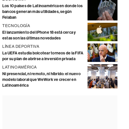
Los 10 países de Latinoamérica en donde los
bancos generan más utilidades, según
Felaban
TECNOLOGÍA
El lanzamiento del iPhone 18 está cerca y
estas son las últimas novedades
LÍNEA DEPORTIVA
La UEFA estudia boicotear torneos de la FIFA
por su plan de abrirse a inversión privada
LATINOAMÉRICA
Ni presencial, ni remoto, ni híbrido: el nuevo
modelo laboral que WeWork ve crecer en
Latinoamérica