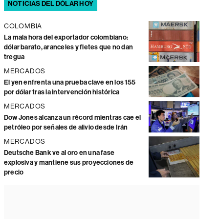
NOTICIAS DEL DÓLAR HOY
COLOMBIA
La mala hora del exportador colombiano:
dólar barato, aranceles y fletes que no dan
tregua
MERCADOS
El yen enfrenta una prueba clave en los 155
por dólar tras la intervención histórica
MERCADOS
Dow Jones alcanza un récord mientras cae el
petróleo por señales de alivio desde Irán
MERCADOS
Deutsche Bank ve al oro en una fase
explosiva y mantiene sus proyecciones de
precio