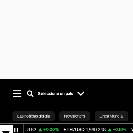
Seleccione un país
Las noticias del día
Newsletters
Línea Mundial
43.62
ETH/USD
1,869.248
Visa
365.67
+0.00%
+0.10%
Bloomberg 