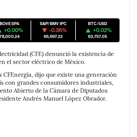
IBOVESPA
S&P/BMV IPC
BTC/USD
+0.00%
-0.36%
+0.02%
178,000.24
66,697.22
63,757.05
ectricidad (CFE) denunció la existencia de
 el sector eléctrico de México.
ra CFEnergía, dijo que existe una generación
aís con grandes consumidores industriales,
mento Abierto de la Cámara de Diputados
presidente Andrés Manuel López Obrador.