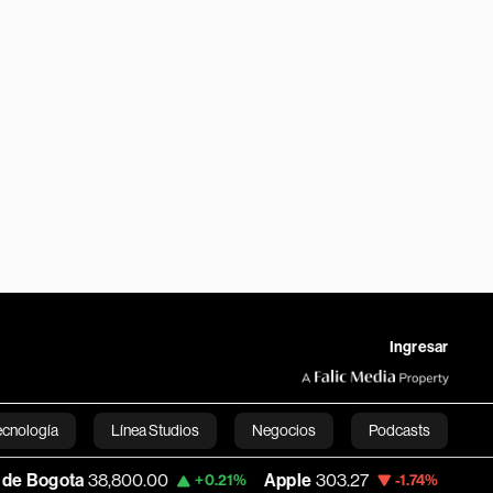
Ingresar
ecnología
Línea Studios
Negocios
Podcasts
8,800.00
Apple
303.27
USD COP
3,232.
+0.21%
-1.74%
English