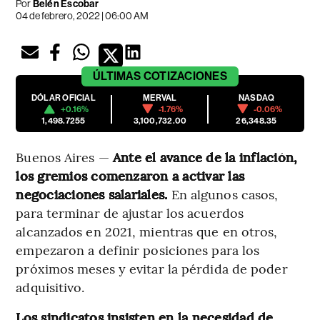
Por
Belén Escobar
04 de febrero, 2022 | 06:00 AM
ÚLTIMAS
COTIZACIONES
DÓLAR OFICIAL
MERVAL
NASDAQ
+0.16%
-1.76%
-0.06%
1,498.7255
3,100,732.00
26,348.35
Buenos Aires —
Ante el avance de la inflación,
los gremios comenzaron a activar las
negociaciones salariales.
En algunos casos,
para terminar de ajustar los acuerdos
alcanzados en 2021, mientras que en otros,
empezaron a definir posiciones para los
próximos meses y evitar la pérdida de poder
adquisitivo.
Los sindicatos insisten en la necesidad de