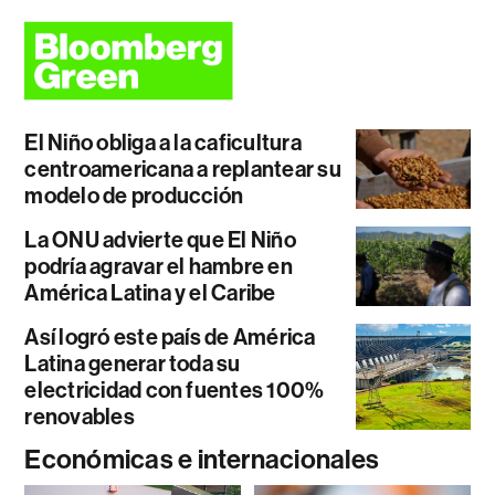
El Niño obliga a la caficultura
centroamericana a replantear su
modelo de producción
La ONU advierte que El Niño
podría agravar el hambre en
América Latina y el Caribe
Así logró este país de América
Latina generar toda su
electricidad con fuentes 100%
renovables
Económicas e internacionales