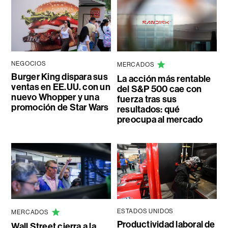
NEGOCIOS
MERCADOS
Burger King dispara sus
La acción más rentable
ventas en EE.UU. con un
del S&P 500 cae con
nuevo Whopper y una
fuerza tras sus
promoción de Star Wars
resultados: qué
preocupa al mercado
ESTADOS UNIDOS
MERCADOS
Productividad laboral de
Wall Street cierra a la