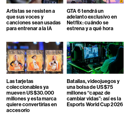
Artistas se resisten a
GTA 6 tendrá un
que sus voces y
adelanto exclusivo en
canciones sean usadas
Netflix: cuándo se
para entrenar a la IA
estrena y a qué hora
Las tarjetas
Batallas, videojuegos y
coleccionables ya
una bolsa de US$75
mueven US$30.000
millones “capaz de
millones y esta marca
cambiar vidas”: así es la
quiere convertirlas en
Esports World Cup 2026
accesorio