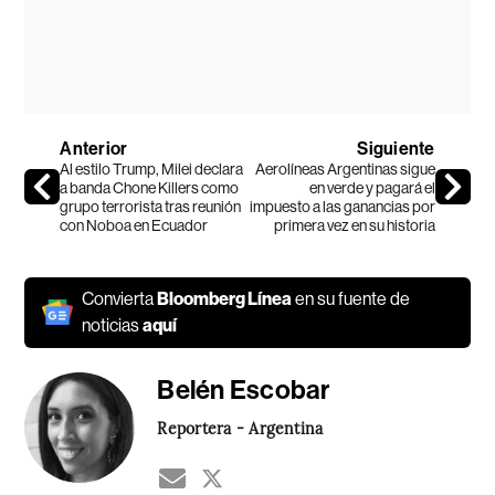
Anterior
Siguiente
Al estilo Trump, Milei declara
Aerolíneas Argentinas sigue
a banda Chone Killers como
en verde y pagará el
grupo terrorista tras reunión
impuesto a las ganancias por
con Noboa en Ecuador
primera vez en su historia
Convierta
Bloomberg Línea
en su fuente de
noticias
aquí
Belén Escobar
Reportera - Argentina