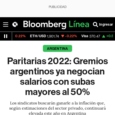
PUBLICIDAD
Ingresar
%
ETH/USD
-0.22%
Visa
+0.52%
MercadoL
1,901.74
370.47
ARGENTINA
Paritarias 2022: Gremios
argentinos ya negocian
salarios con subas
mayores al 50%
Los sindicatos buscarán ganarle a la inflación que,
según estimaciones del sector privado, continuará
elevada este año en Argentina