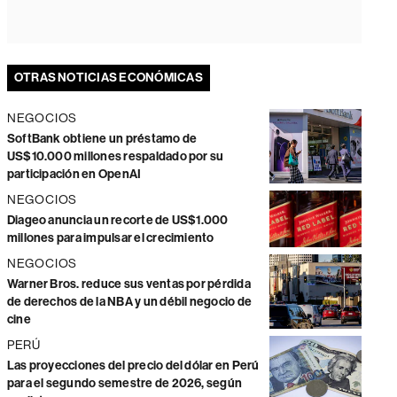
OTRAS NOTICIAS ECONÓMICAS
NEGOCIOS
SoftBank obtiene un préstamo de
US$10.000 millones respaldado por su
participación en OpenAI
NEGOCIOS
Diageo anuncia un recorte de US$1.000
millones para impulsar el crecimiento
NEGOCIOS
Warner Bros. reduce sus ventas por pérdida
de derechos de la NBA y un débil negocio de
cine
PERÚ
Las proyecciones del precio del dólar en Perú
para el segundo semestre de 2026, según