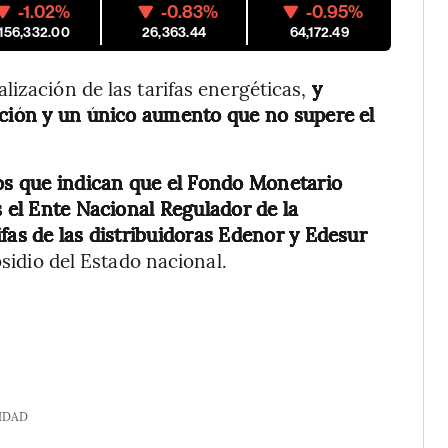
-1.02%
-0.83%
-0.95%
,156,332.00
26,363.44
64,172.49
lización de las tarifas energéticas,
y
ación y un único aumento que no supere el
dos que indican que el Fondo Monetario
s el Ente Nacional Regulador de la
fas de las distribuidoras Edenor y Edesur
bsidio del Estado nacional.
IDAD