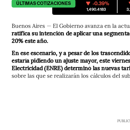
-0.39%
ÚLTIMAS
COTIZACIONES
1,490.4183
3
Buenos Aires — El Gobierno avanza en la actua
ratifica su intención de aplicar una segment
20% este año.
En ese escenario, y a pesar de los trascendi
estaría pidiendo un ajuste mayor, este vierne
Electricidad (ENRE) determinó las nuevas tari
sobre las que se realizarán los cálculos del su
PUBLIC