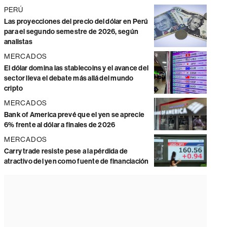
PERÚ
Las proyecciones del precio del dólar en Perú
para el segundo semestre de 2026, según
analistas
MERCADOS
El dólar domina las stablecoins y el avance del
sector lleva el debate más allá del mundo
cripto
MERCADOS
Bank of America prevé que el yen se aprecie
6% frente al dólar a finales de 2026
MERCADOS
Carry trade resiste pese a la pérdida de
atractivo del yen como fuente de financiación