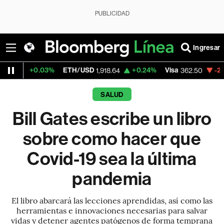
PUBLICIDAD
Ingresar
.03%
ETH/USD
+0.24%
Visa
-2.15%
Merca
1,918.64
362.50
SALUD
Bill Gates escribe un libro
sobre como hacer que
Covid-19 sea la última
pandemia
El libro abarcará las lecciones aprendidas, así como las
herramientas e innovaciones necesarias para salvar
vidas y detener agentes patógenos de forma temprana