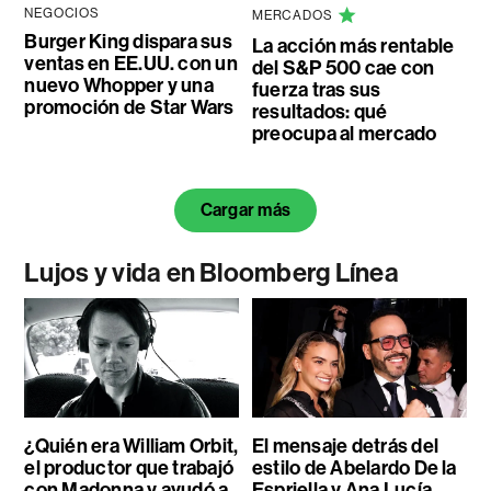
NEGOCIOS
MERCADOS
Burger King dispara sus
La acción más rentable
ventas en EE.UU. con un
del S&P 500 cae con
nuevo Whopper y una
fuerza tras sus
promoción de Star Wars
resultados: qué
preocupa al mercado
Cargar más
Lujos y vida en Bloomberg Línea
¿Quién era William Orbit,
El mensaje detrás del
el productor que trabajó
estilo de Abelardo De la
con Madonna y ayudó a
Espriella y Ana Lucía