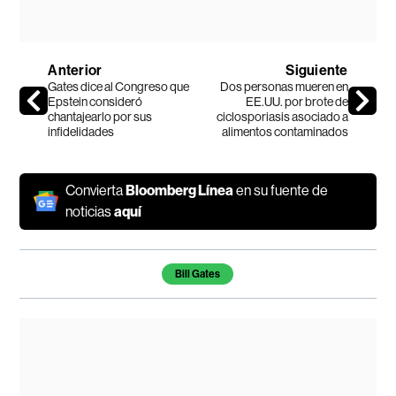
Anterior
Siguiente
Gates dice al Congreso que
Dos personas mueren en
Epstein consideró
EE.UU. por brote de
chantajearlo por sus
ciclosporiasis asociado a
infidelidades
alimentos contaminados
Convierta
Bloomberg Línea
en su fuente de
noticias
aquí
Temas de este artículo
Bill Gates