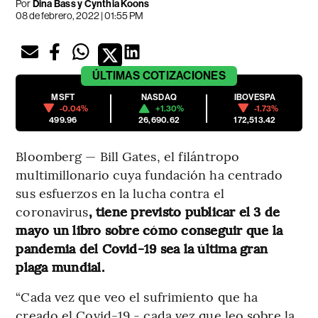
Por
Dina Bass y Cynthia Koons
08 de febrero, 2022 | 01:55 PM
ÚLTIMAS
COTIZACIONES
MSFT
NASDAQ
IBOVESPA
-0.04%
+1.30%
-1.73%
499.96
26,690.62
172,513.42
Bloomberg — Bill Gates, el filántropo
multimillonario cuya fundación ha centrado
sus esfuerzos en la lucha contra el
coronavirus
, tiene previsto publicar el 3 de
mayo un libro sobre cómo conseguir que la
pandemia del Covid-19 sea la última gran
plaga mundial.
“Cada vez que veo el sufrimiento que ha
creado el Covid-19 - cada vez que leo sobre la