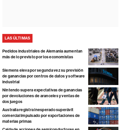
LAS ÚLTIMAS
Pedidos industriales de Alemania aumentan
más de lo previsto por los economistas
Siemens eleva por segunda vez su previsión
de ganancias por centros de datos y software
industrial
Nintendo supera expectativas de ganancias
por devoluciones de aranceles y ventas de
dos juegos
Australia registra inesperado superávit
comercial impulsado por exportaciones de
materias primas
Caída de acciones de semiconductores en