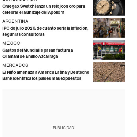
Omega x Swatch lanza un reloj con oro para
celebrar el alunizaje del Apollo 11
ARGENTINA
IPC de julio 2026: de cuánto sería la inflación,
según las consultoras
MÉXICO
Gastos del Mundial le pasan factura a
Ollamani de Emilio Azcárraga
MERCADOS
El Niño amenaza a América Latina y Deutsche
Bank identifica los países más expuestos
PUBLICIDAD