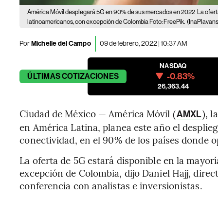
América Móvil desplegará 5G en 90% de sus mercados en 2022
La ofer
latinoamericanos, con excepción de Colombia Foto: FreePik.
(InaPlavans
Por
Michelle del Campo
09 de febrero, 2022 | 10:37 AM
NASDAQ
-0.83%
ÚLTIMAS
COTIZACIONES
26,363.44
Ciudad de México — América Móvil (
), 
AMXL
en América Latina, planea este año el desplie
conectividad, en el 90% de los países donde o
La oferta de 5G estará disponible en la mayor
excepción de Colombia, dijo Daniel Hajj, dire
conferencia con analistas e inversionistas.