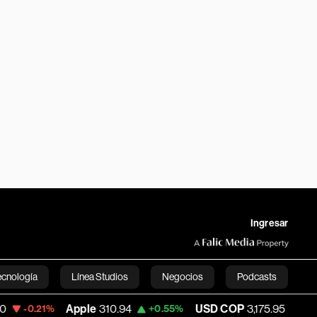
Ingresar
ecnología
Línea Studios
Negocios
Podcasts
Apple
310.94
USD COP
3,175.95
Tesl
+0.55%
-0.63%
English