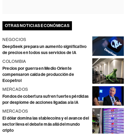
OTRAS NOTICIAS ECONÓMICAS
NEGOCIOS
DeepSeek prepara un aumento significativo
de precios en todos sus servicios de IA
COLOMBIA
Precios por guerra en Medio Oriente
compensaron caída de producción de
Ecopetrol
MERCADOS
Fondos de cobertura sufren fuertes pérdidas
por desplome de acciones ligadas a la IA
MERCADOS
El dólar domina las stablecoins y el avance del
sector lleva el debate más allá del mundo
cripto