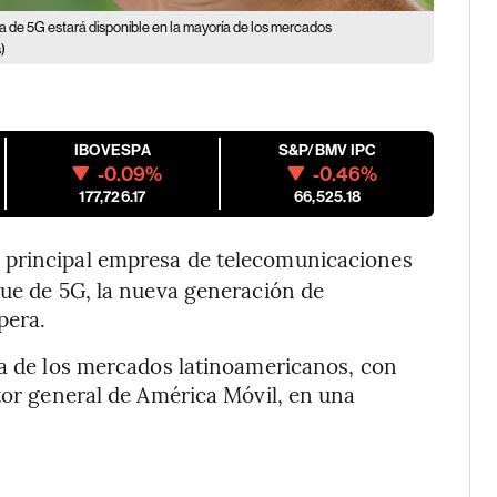
ta de 5G estará disponible en la mayoría de los mercados
)
IBOVESPA
S&P/BMV IPC
-0.09%
-0.46%
177,726.17
66,525.18
la principal empresa de telecomunicaciones
gue de 5G, la nueva generación de
pera.
ía de los mercados latinoamericanos, con
ctor general de América Móvil, en una