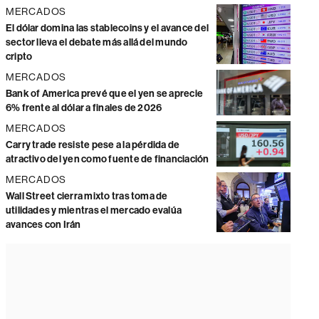
MERCADOS
El dólar domina las stablecoins y el avance del
sector lleva el debate más allá del mundo
cripto
MERCADOS
Bank of America prevé que el yen se aprecie
6% frente al dólar a finales de 2026
MERCADOS
Carry trade resiste pese a la pérdida de
atractivo del yen como fuente de financiación
MERCADOS
Wall Street cierra mixto tras toma de
utilidades y mientras el mercado evalúa
avances con Irán