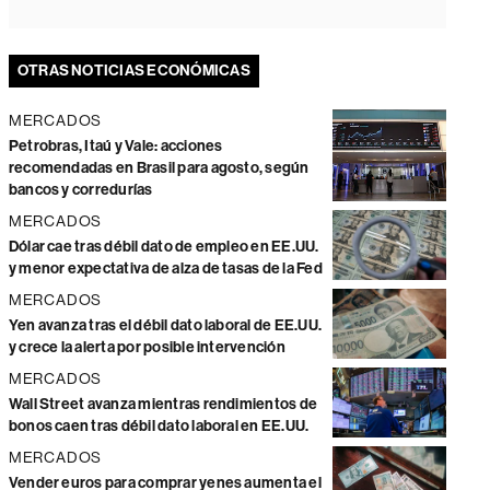
OTRAS NOTICIAS ECONÓMICAS
MERCADOS
Petrobras, Itaú y Vale: acciones
recomendadas en Brasil para agosto, según
bancos y corredurías
MERCADOS
Dólar cae tras débil dato de empleo en EE.UU.
y menor expectativa de alza de tasas de la Fed
MERCADOS
Yen avanza tras el débil dato laboral de EE.UU.
y crece la alerta por posible intervención
MERCADOS
Wall Street avanza mientras rendimientos de
bonos caen tras débil dato laboral en EE.UU.
MERCADOS
Vender euros para comprar yenes aumenta el