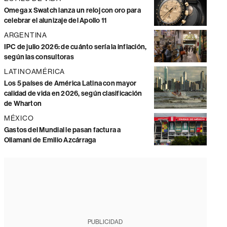
Omega x Swatch lanza un reloj con oro para
celebrar el alunizaje del Apollo 11
ARGENTINA
IPC de julio 2026: de cuánto sería la inflación,
según las consultoras
LATINOAMÉRICA
Los 5 países de América Latina con mayor
calidad de vida en 2026, según clasificación
de Wharton
MÉXICO
Gastos del Mundial le pasan factura a
Ollamani de Emilio Azcárraga
PUBLICIDAD