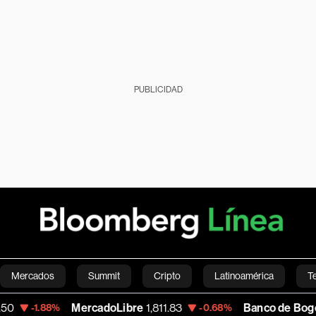
PUBLICIDAD
Mercados
Summit
Cripto
Latinoamérica
T
MercadoLibre
1,811.83
Banco de Bogota
38,900.
-0.68%
Green
Economía
Estilo de vida
Mundo
Videos