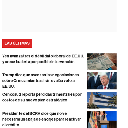
LAS ÚLTIMAS
Yen avanza tras el débil dato laboral de EE.UU.
y crece la alerta por posible intervención
Trump dice que avanzan las negociaciones
sobre Ormuz mientras Irán evalúa veto a
EE.UU.
Cencosud reporta pérdidas trimestrales por
costos de su nuevo plan estratégico
Presidente del BCRA dice que no ve
necesaria una baja de encajes para reactivar
el crédito