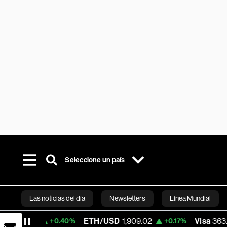
Seleccione un país
Las noticias del día
Newsletters
Línea Mundial
ETH/USD
1,909.02
Visa
363.50
+0.40%
+0.17%
-1.88%
Bloomberg 