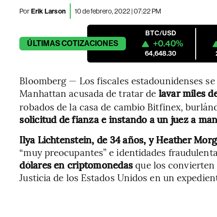
Por
Erik Larson
10 de febrero, 2022 | 07:22 PM
BTC/USD
+0.40%
ÚLTIMAS
COTIZACIONES
64,648.30
Bloomberg — Los fiscales estadounidenses se 
Manhattan acusada de tratar de
lavar miles d
robados de la casa de cambio Bitfinex, burlánd
solicitud de fianza e instando a un juez a man
Ilya Lichtenstein, de 34 años, y Heather Morg
“muy preocupantes” e identidades fraudulent
dólares en criptomonedas
que los convierten
Justicia de los Estados Unidos en un expedient