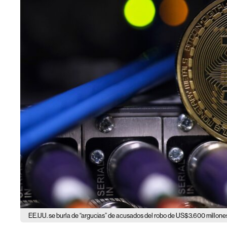
EE.UU. se burla de “argucias” de acusados del robo de US$3.600 millones