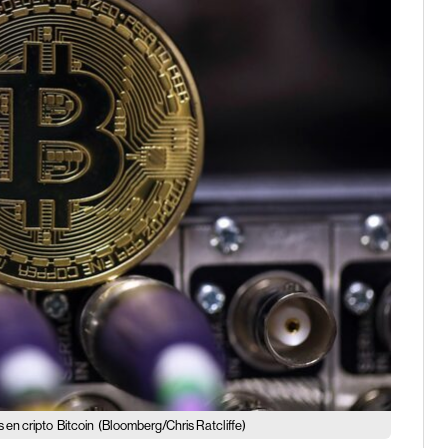
 en cripto
Bitcoin
(Bloomberg/Chris Ratcliffe)