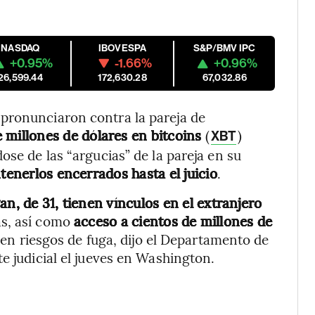
NASDAQ
IBOVESPA
S&P/BMV IPC
+0.95%
-1.66%
+0.96%
26,599.44
172,630.28
67,032.86
pronunciaron contra la pareja de
e millones de dólares en bitcoins
(
)
XBT
ose de las “argucias” de la pareja en su
tenerlos encerrados hasta el juicio
.
an, de 31, tienen vínculos en el extranjero
as, así como
acceso a cientos de millones de
 en riesgos de fuga, dijo el Departamento de
e judicial el jueves en Washington.