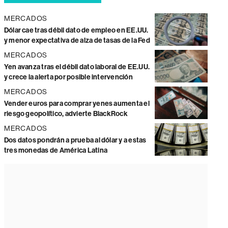
MERCADOS
Dólar cae tras débil dato de empleo en EE.UU.
y menor expectativa de alza de tasas de la Fed
MERCADOS
Yen avanza tras el débil dato laboral de EE.UU.
y crece la alerta por posible intervención
MERCADOS
Vender euros para comprar yenes aumenta el
riesgo geopolítico, advierte BlackRock
MERCADOS
Dos datos pondrán a prueba al dólar y a estas
tres monedas de América Latina