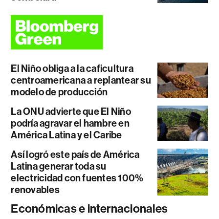
El Niño obliga a la caficultura
centroamericana a replantear su
modelo de producción
La ONU advierte que El Niño
podría agravar el hambre en
América Latina y el Caribe
Así logró este país de América
Latina generar toda su
electricidad con fuentes 100%
renovables
Económicas e internacionales