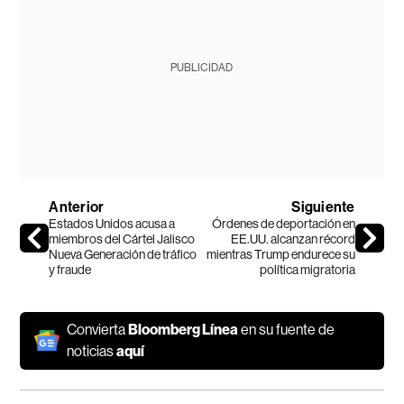
PUBLICIDAD
Anterior
Siguiente
Estados Unidos acusa a
Órdenes de deportación en
miembros del Cártel Jalisco
EE.UU. alcanzan récord
Nueva Generación de tráfico
mientras Trump endurece su
y fraude
política migratoria
Convierta
Bloomberg Línea
en su fuente de
noticias
aquí