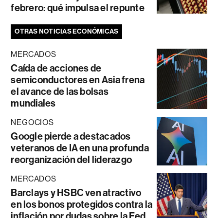
febrero: qué impulsa el repunte
OTRAS NOTICIAS ECONÓMICAS
MERCADOS
Caída de acciones de
semiconductores en Asia frena
el avance de las bolsas
mundiales
NEGOCIOS
Google pierde a destacados
veteranos de IA en una profunda
reorganización del liderazgo
MERCADOS
Barclays y HSBC ven atractivo
en los bonos protegidos contra la
inflación por dudas sobre la Fed