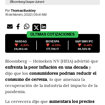
(Bloomberg/Jasper Juinen)
Por
Thomas Buckley
16 de febrero, 2022 | 09:41 AM
ÚLTIMAS
COTIZACIONES
NASDAQ
IBOVESPA
S&P/BMV IPC
-0.83%
-0.09%
-0.46%
26,363.44
177,726.17
66,525.18
Bloomberg — Heineken NV (HEIA) advirtió que
enfrenta la peor inflación en una década
y
dijo que los
consumidores podrían reducir el
consumo de cerveza
, lo que amenaza la
recuperación de la industria del impacto de la
pandemia.
La cervecera dijo que
aumentará los precios