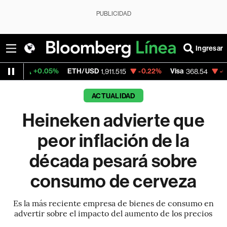
PUBLICIDAD
Ingresar
0.05%
ETH/USD
-0.22%
Visa
-0.28%
Merc
1,911.515
368.54
ACTUALIDAD
Heineken advierte que
peor inflación de la
década pesará sobre
consumo de cerveza
Es la más reciente empresa de bienes de consumo en
advertir sobre el impacto del aumento de los precios