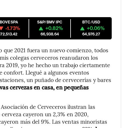
IBOVESPA
S&P/BMV IPC
BTC/USD
-1.73%
+0.82%
+0.06%
172,513.42
66,938.64
64,976.27
 que 2021 fuera un nuevo comienzo, todos
 mis colegas cerveceros reanudaron los
era 2019, yo he hecho un trabajo ciertamente
e confort. Llegué a algunos eventos
ustaciones, un puñado de cervecerías y bares
vas cervezas en casa, en pequeñas
a Asociación de Cerveceros ilustran las
de cerveza cayeron un 2,3% en 2020,
 cayeron más del 9%. Las ventas minoristas