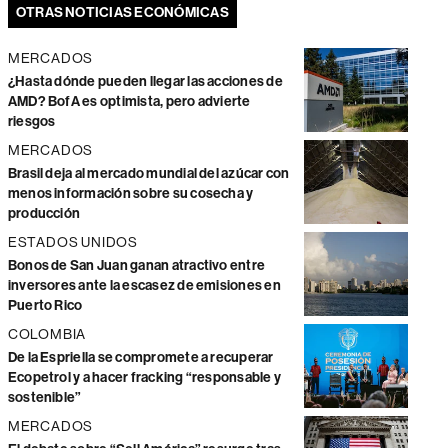
OTRAS NOTICIAS ECONÓMICAS
MERCADOS
¿Hasta dónde pueden llegar las acciones de
AMD? BofA es optimista, pero advierte
riesgos
MERCADOS
Brasil deja al mercado mundial del azúcar con
menos información sobre su cosecha y
producción
ESTADOS UNIDOS
Bonos de San Juan ganan atractivo entre
inversores ante la escasez de emisiones en
Puerto Rico
COLOMBIA
De la Espriella se compromete a recuperar
Ecopetrol y a hacer fracking “responsable y
sostenible”
MERCADOS