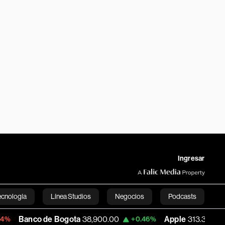
Ingresar
ecnología
Línea Studios
Negocios
Podcasts
o de Bogota
38,900.00
Apple
313.305
+0.46%
+0.25%
English