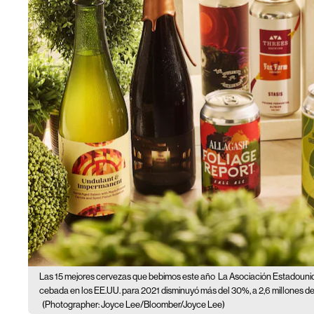
Las 15 mejores cervezas que bebimos este año
La Asociación Estadouni
cebada en los EE.UU. para 2021 disminuyó más del 30%, a 2,6 millones de 
(Photographer: Joyce Lee/Bloomber/Joyce Lee)