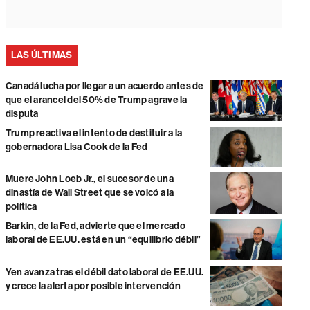
LAS ÚLTIMAS
Canadá lucha por llegar a un acuerdo antes de
que el arancel del 50% de Trump agrave la
disputa
Trump reactiva el intento de destituir a la
gobernadora Lisa Cook de la Fed
Muere John Loeb Jr., el sucesor de una
dinastía de Wall Street que se volcó a la
política
Barkin, de la Fed, advierte que el mercado
laboral de EE.UU. está en un “equilibrio débil”
Yen avanza tras el débil dato laboral de EE.UU.
y crece la alerta por posible intervención