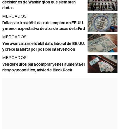
decisiones de Washington que siembran
dudas
MERCADOS
Dólar cae tras débil dato de empleo en EE.UU.
y menor expectativa de alza de tasas de la Fed
MERCADOS
Yen avanza tras el débil dato laboral de EE.UU.
y crece la alerta por posible intervención
MERCADOS
Vender euros para comprar yenes aumenta el
riesgo geopolítico, advierte BlackRock